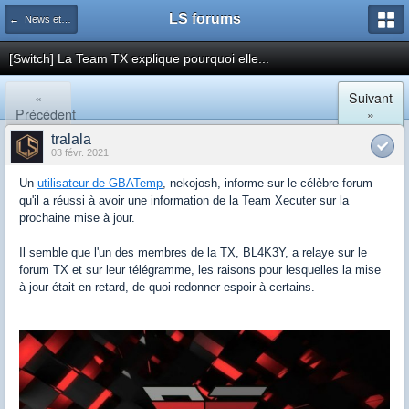
LS forums
← News et actualités postées sur LS
[Switch] La Team TX explique pourquoi elle...
«
Suivant
Précédent
»
tralala
03 févr. 2021
Un
utilisateur de GBATemp
, nekojosh, informe sur le célèbre forum
qu'il a réussi à avoir une information de la Team Xecuter sur la
prochaine mise à jour.
Il semble que l'un des membres de la TX, BL4K3Y, a relaye sur le
forum TX et sur leur télégramme, les raisons pour lesquelles la mise
à jour était en retard, de quoi redonner espoir à certains.