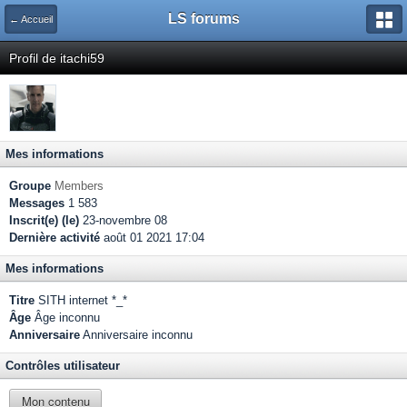
LS forums
← Accueil
Profil de itachi59
Mes informations
Groupe
Members
Messages
1 583
Inscrit(e) (le)
23-novembre 08
Dernière activité
août 01 2021 17:04
Mes informations
Titre
SITH internet *_*
Âge
Âge inconnu
Anniversaire
Anniversaire inconnu
Contrôles utilisateur
Mon contenu