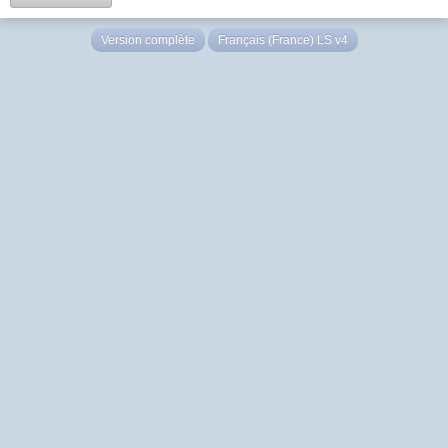
Version complète
Français (France) LS v4