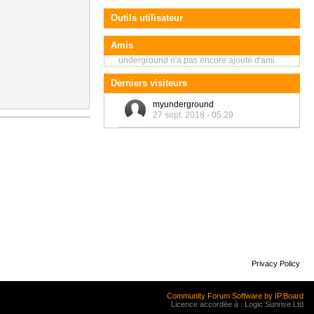
Outils utilisateur
Amis
underground n'a pas encore ajouté d'ami.
Derniers visiteurs
myunderground
27 sept. 2018 - 05:29
Privacy Policy
Community Forum Software by IP.Board
Licence accordée à : Logic Sunrise Ltd