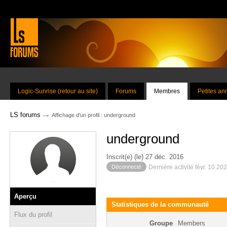
Logic-Sunrise (retour au site)
Forums
Membres
Petites a
→
LS forums
Affichage d'un profil : underground
underground
Inscrit(e) (le) 27 déc. 2016
Déconnecté
Dernière activité févr. 10 20
Aperçu
Statistiques de la communauté
Flux du profil
Groupe
Members