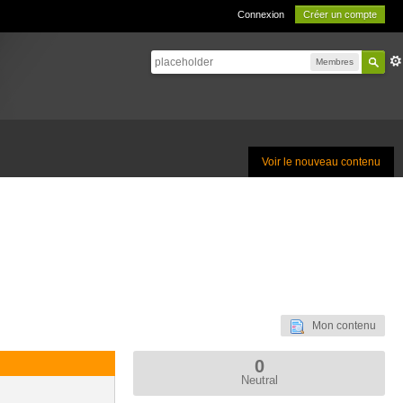
Connexion
Créer un compte
Membres
Voir le nouveau contenu
Mon contenu
0
Neutral