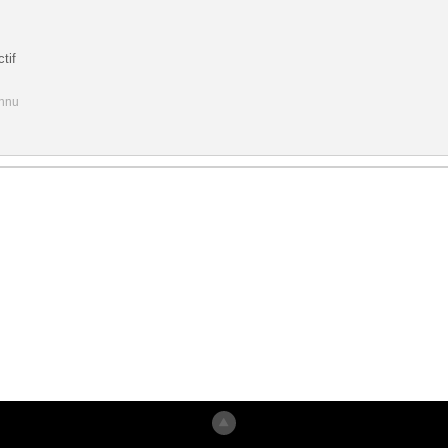
tif
onnu