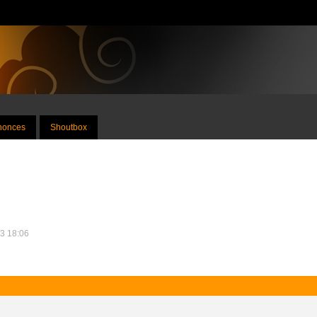
nnonces
Shoutbox
23 18:06