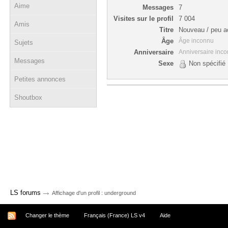
Aime
Messages
7
Visites sur le profil
7 004
Amis
Titre
Nouveau / peu ac
Âge
Âge inconnu
Sujets
Anniversaire
Anniversaire inc
Messages
Sexe
Non spécifié
Petites annonces
Shoutbox
→
LS forums
Affichage d'un profil : underground
Changer le thème
Français (France) LS v4
Aide