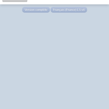
Version complète
Français (France) LS v4