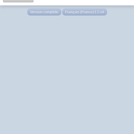
Version complète
Français (France) LS v4