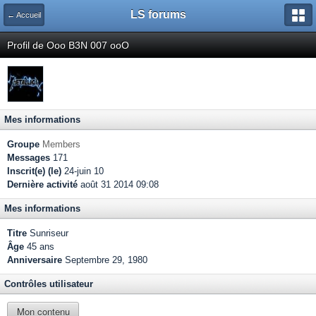
LS forums
← Accueil
Profil de Ooo B3N 007 ooO
Mes informations
Groupe
Members
Messages
171
Inscrit(e) (le)
24-juin 10
Dernière activité
août 31 2014 09:08
Mes informations
Titre
Sunriseur
Âge
45 ans
Anniversaire
Septembre 29, 1980
Contrôles utilisateur
Mon contenu