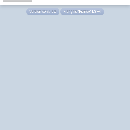
Version complète
Français (France) LS v4