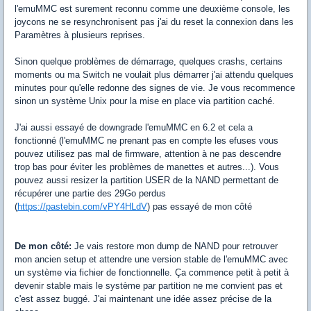
l'emuMMC est surement reconnu comme une deuxième console, les
joycons ne se resynchronisent pas j'ai du reset la connexion dans les
Paramètres à plusieurs reprises.
Sinon quelque problèmes de démarrage, quelques crashs, certains
moments ou ma Switch ne voulait plus démarrer j'ai attendu quelques
minutes pour qu'elle redonne des signes de vie. Je vous recommence
sinon un système Unix pour la mise en place via partition caché.
J'ai aussi essayé de downgrade l'emuMMC en 6.2 et cela a
fonctionné (l'emuMMC ne prenant pas en compte les efuses vous
pouvez utilisez pas mal de firmware, attention à ne pas descendre
trop bas pour éviter les problèmes de manettes et autres...). Vous
pouvez aussi resizer la partition USER de la NAND permettant de
récupérer une partie des 29Go perdus
(
https://pastebin.com/vPY4HLdV
) pas essayé de mon côté
De mon côté:
Je vais restore mon dump de NAND pour retrouver
mon ancien setup et attendre une version stable de l'emuMMC avec
un système via fichier de fonctionnelle. Ça commence petit à petit à
devenir stable mais le système par partition ne me convient pas et
c'est assez buggé. J'ai maintenant une idée assez précise de la