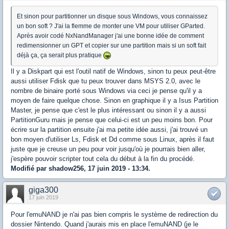
Et sinon pour partitionner un disque sous Windows, vous connaissez
un bon soft ? J'ai la flemme de monter une VM pour utiliser GParted.
Après avoir codé NxNandManager j'ai une bonne idée de comment
redimensionner un GPT et copier sur une partition mais si un soft fait
déjà ça, ça serait plus pratique
Il y a Diskpart qui est l'outil natif de Windows, sinon tu peux peut-être
aussi utiliser Fdisk que tu peux trouver dans MSYS 2.0, avec le
nombre de binaire porté sous Windows via ceci je pense qu'il y a
moyen de faire quelque chose. Sinon en graphique il y a Isus Partition
Master, je pense que c'est le plus intéressant ou sinon il y a aussi
PartitionGuru mais je pense que celui-ci est un peu moins bon. Pour
écrire sur la partition ensuite j'ai ma petite idée aussi, j'ai trouvé un
bon moyen d'utiliser Ls, Fdisk et Dd comme sous Linux, après il faut
juste que je creuse un peu pour voir jusqu'où je pourrais bien aller,
j'espère pouvoir scripter tout cela du début à la fin du procédé.
Modifié par shadow256, 17 juin 2019 - 13:34.
giga300
17 juin 2019
Pour l'emuNAND je n'ai pas bien compris le système de redirection du
dossier Nintendo. Quand j'aurais mis en place l'emuNAND (je le