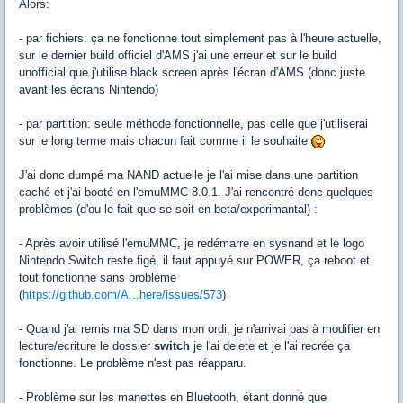
Alors:
- par fichiers: ça ne fonctionne tout simplement pas à l'heure actuelle,
sur le dernier build officiel d'AMS j'ai une erreur et sur le build
unofficial que j'utilise black screen après l'écran d'AMS (donc juste
avant les écrans Nintendo)
- par partition: seule méthode fonctionnelle, pas celle que j'utiliserai
sur le long terme mais chacun fait comme il le souhaite
J'ai donc dumpé ma NAND actuelle je l'ai mise dans une partition
caché et j'ai booté en l'emuMMC 8.0.1. J'ai rencontré donc quelques
problèmes (d'ou le fait que se soit en beta/experimantal) :
- Après avoir utilisé l'emuMMC, je redémarre en sysnand et le logo
Nintendo Switch reste figé, il faut appuyé sur POWER, ça reboot et
tout fonctionne sans problème
(
https://github.com/A...here/issues/573
)
- Quand j'ai remis ma SD dans mon ordi, je n'arrivai pas à modifier en
lecture/ecriture le dossier
switch
je l'ai delete et je l'ai recrée ça
fonctionne. Le problème n'est pas réapparu.
- Problème sur les manettes en Bluetooth, étant donné que