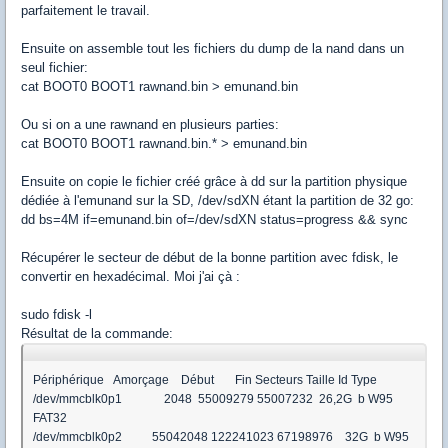
parfaitement le travail.
Ensuite on assemble tout les fichiers du dump de la nand dans un
seul fichier:
cat BOOT0 BOOT1 rawnand.bin > emunand.bin
Ou si on a une rawnand en plusieurs parties:
cat BOOT0 BOOT1 rawnand.bin.* > emunand.bin
Ensuite on copie le fichier créé grâce à dd sur la partition physique
dédiée à l'emunand sur la SD, /dev/sdXN étant la partition de 32 go:
dd bs=4M if=emunand.bin of=/dev/sdXN status=progress && sync
Récupérer le secteur de début de la bonne partition avec fdisk, le
convertir en hexadécimal. Moi j'ai çà :
sudo fdisk -l
Résultat de la commande:
Périphérique Amorçage Début Fin Secteurs Taille Id Type
/dev/mmcblk0p1 2048 55009279 55007232 26,2G b W95
FAT32
/dev/mmcblk0p2 55042048 122241023 67198976 32G b W95