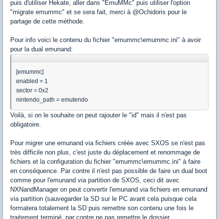
puis d'utiliser Hekate, aller dans "EmuMMc" puis utiliser l'option
"migrate emummc" et se sera fait, merci à @Ochidoris pour le
partage de cette méthode.
Pour info voici le contenu du fichier "emummc\emummc.ini" à avoir
pour la dual emunand:
[emummc]
enabled = 1
sector = 0x2
nintendo_path = emutendo
Voilà, si on le souhaite on peut rajouter le "id" mais il n'est pas
obligatoire.
Pour migrer une emunand via fichiers créée avec SXOS se n'est pas
très difficile non plus, c'est juste du déplacement et renommage de
fichiers et la configuration du fichier "emummc\emummc.ini" à faire
en conséquence. Par contre il n'est pas possible de faire un dual boot
comme pour l'emunand via partition de SXOS, ceci dit avec
NXNandManager on peut convertir l'emunand via fichiers en emunand
via partition (sauvegarder la SD sur le PC avant cela puisque cela
formatera totalement la SD puis remettre son contenu une fois le
traitement terminé, par contre ne pas remettre le dossier