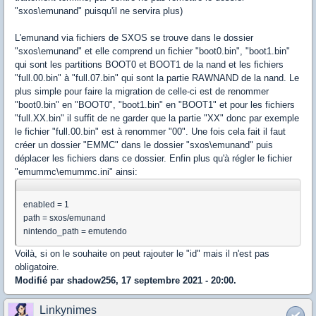
"sxos\emunand" puisqu'il ne servira plus)
L'emunand via fichiers de SXOS se trouve dans le dossier
"sxos\emunand" et elle comprend un fichier "boot0.bin", "boot1.bin"
qui sont les partitions BOOT0 et BOOT1 de la nand et les fichiers
"full.00.bin" à "full.07.bin" qui sont la partie RAWNAND de la nand. Le
plus simple pour faire la migration de celle-ci est de renommer
"boot0.bin" en "BOOT0", "boot1.bin" en "BOOT1" et pour les fichiers
"full.XX.bin" il suffit de ne garder que la partie "XX" donc par exemple
le fichier "full.00.bin" est à renommer "00". Une fois cela fait il faut
créer un dossier "EMMC" dans le dossier "sxos\emunand" puis
déplacer les fichiers dans ce dossier. Enfin plus qu'à régler le fichier
"emummc\emummc.ini" ainsi:
enabled = 1
path = sxos/emunand
nintendo_path = emutendo
Voilà, si on le souhaite on peut rajouter le "id" mais il n'est pas
obligatoire.
Modifié par shadow256, 17 septembre 2021 - 20:00.
Linkynimes