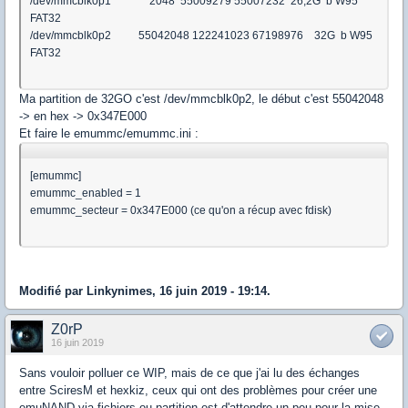
/dev/mmcblk0p1 2048 55009279 55007232 26,2G b W95
FAT32
/dev/mmcblk0p2 55042048 122241023 67198976 32G b W95
FAT32
Ma partition de 32GO c'est /dev/mmcblk0p2, le début c'est 55042048
-> en hex -> 0x347E000
Et faire le emummc/emummc.ini :
[emummc]
emummc_enabled = 1
emummc_secteur = 0x347E000 (ce qu'on a récup avec fdisk)
Modifié par Linkynimes, 16 juin 2019 - 19:14.
Z0rP
16 juin 2019
Sans vouloir polluer ce WIP, mais de ce que j'ai lu des échanges
entre SciresM et hexkiz, ceux qui ont des problèmes pour créer une
emuNAND via fichiers ou partition est d'attendre un peu pour la mise