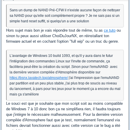
Sans un dump de NAND Pré-CFW il n'existe aucune façon de nettoyer
sa NAND pour qu'elle soit complètement propre ? Je ne sais pas si un
simple hard reset suffit, si quelqu'un a une solution
Hors sujet mais bon je vais répondre tout de même, tu as
ce tuto
ou
sinon tu peux aussi utiliser ChoiDuJourNX, en réinstallant ton
firmware actuel et en cochant l'option "full wip" ou un truc du genre.
L'avantage de Windows 10 build 1093, et qu'il y aura dans le futur
l'intégration des commandes Linux sur l'invite de commande, ça
facilitera peut-être la création du script .Sinon pour l'emuNAND avec
la dernière version compilée d'Atmosphère disponible sur
https://bsnx.lavatech.top/atmosphere/
j'ai l'impression que l'emuNAND
par partition est un peu plus stable, j'ai plus trop de soucis au niveau
du lancement, à pars pour les jeux pour le moment ça a encore du mal
mais ça s'améliore
Le souci est que je souhaite que mon script soit au moins compatible
de Windows 7 à 10 donc bon ça ne simplifiera rien, il faudra toujours
que j'intègre le nécessaire malheureusement. Pour la dernière version
compilée d'Atmosphere faut que je test, normalement l'emunand via
fichiers devrait fonctionner aussi avec cette version car le bug a été