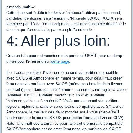
nintendo_path =:
Cette ligne sert à définir le dossier "nintendo" utilisé par l'emunand,
par défaut ce dossier sera "emummc/Nintendo_XXXX" (XXXX sera
remplacé par l'ID de l'emunand) mais il est aussi possible de définir le
chemin que l'on souhaite, par exemple "emutendo".
4: Aller plus loin:
On a un tuto pour redimensionner la partition "USER" pour un dump
utilisé pour l'emunand sur
cette page
.
Il est aussi possible d'avoir une emunand via partition compatible
avec SX OS et Atmosphere en même temps, pour cela il faut créer
l'emunand via partition avec SX OS (même pas besoin de la licence
pour cela) puis, dans le fichier "emummc\emummc.ini" régler la valeur
"enabled" sur "1", la valeur "sector" sur "0x2" et la valeur
"nintendo_path" sur "emutendo". Voilà, une emunand via partition
réglée simplement, sans prise de tête et compatible avec SX OS et
Atmosphere, le meilleur des deux mondes est à vous (bien-sûre il
faudra acheter la licence SX OS pour booter l'emunand via ce CFW).
Note: Une méthode alternative pour faire cette emunand compatible
SX OS/Atmosphere est de créer l'emunand via partition via SX OS