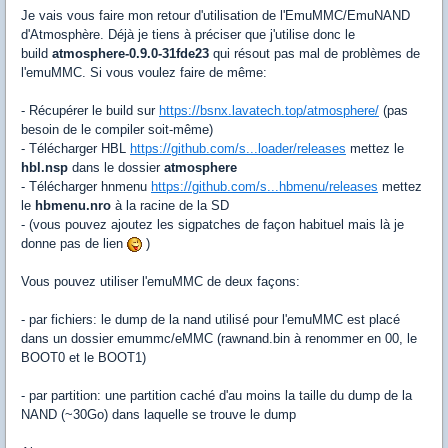
Je vais vous faire mon retour d'utilisation de l'EmuMMC/EmuNAND
d'Atmosphère. Déjà je tiens à préciser que j'utilise donc le
build
atmosphere-0.9.0-31fde23
qui résout pas mal de problèmes de
l'emuMMC. Si vous voulez faire de même:
- Récupérer le build sur
https://bsnx.lavatech.top/atmosphere/
(pas
besoin de le compiler soit-même)
- Télécharger HBL
https://github.com/s...loader/releases
mettez le
hbl.nsp
dans le dossier
atmosphere
- Télécharger hnmenu
https://github.com/s...hbmenu/releases
mettez
le
hbmenu.nro
à la racine de la SD
- (vous pouvez ajoutez les sigpatches de façon habituel mais là je
donne pas de lien
)
Vous pouvez utiliser l'emuMMC de deux façons:
- par fichiers: le dump de la nand utilisé pour l'emuMMC est placé
dans un dossier emummc/eMMC (rawnand.bin à renommer en 00, le
BOOT0 et le BOOT1)
- par partition: une partition caché d'au moins la taille du dump de la
NAND (~30Go) dans laquelle se trouve le dump