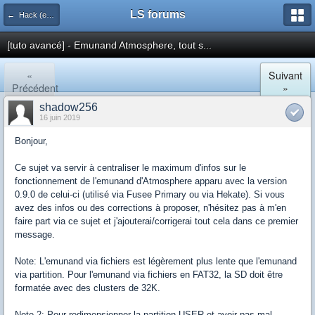
LS forums
← Hack (exploits, homebrews...)
[tuto avancé] - Emunand Atmosphere, tout s...
«
Suivant
Précédent
»
shadow256
16 juin 2019
Bonjour,
Ce sujet va servir à centraliser le maximum d'infos sur le
fonctionnement de l'emunand d'Atmosphere apparu avec la version
0.9.0 de celui-ci (utilisé via Fusee Primary ou via Hekate). Si vous
avez des infos ou des corrections à proposer, n'hésitez pas à m'en
faire part via ce sujet et j'ajouterai/corrigerai tout cela dans ce premier
message.
Note: L'emunand via fichiers est légèrement plus lente que l'emunand
via partition. Pour l'emunand via fichiers en FAT32, la SD doit être
formatée avec des clusters de 32K.
Note 2: Pour redimensionner la partition USER et avoir pas mal