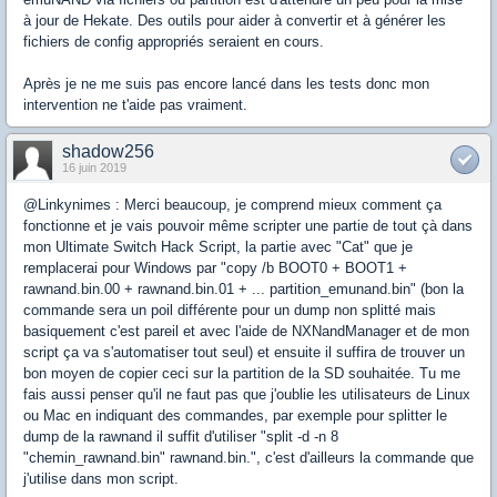
à jour de Hekate. Des outils pour aider à convertir et à générer les
fichiers de config appropriés seraient en cours.
Après je ne me suis pas encore lancé dans les tests donc mon
intervention ne t'aide pas vraiment.
shadow256
16 juin 2019
@Linkynimes : Merci beaucoup, je comprend mieux comment ça
fonctionne et je vais pouvoir même scripter une partie de tout çà dans
mon Ultimate Switch Hack Script, la partie avec "Cat" que je
remplacerai pour Windows par "copy /b BOOT0 + BOOT1 +
rawnand.bin.00 + rawnand.bin.01 + ... partition_emunand.bin" (bon la
commande sera un poil différente pour un dump non splitté mais
basiquement c'est pareil et avec l'aide de NXNandManager et de mon
script ça va s'automatiser tout seul) et ensuite il suffira de trouver un
bon moyen de copier ceci sur la partition de la SD souhaitée. Tu me
fais aussi penser qu'il ne faut pas que j'oublie les utilisateurs de Linux
ou Mac en indiquant des commandes, par exemple pour splitter le
dump de la rawnand il suffit d'utiliser "split -d -n 8
"chemin_rawnand.bin" rawnand.bin.", c'est d'ailleurs la commande que
j'utilise dans mon script.