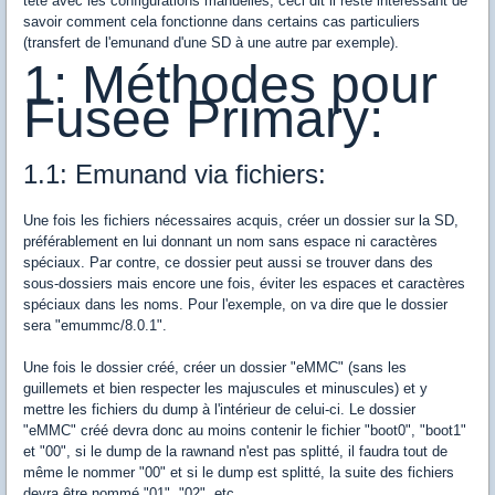
tête avec les configurations manuelles, ceci dit il reste intéressant de
savoir comment cela fonctionne dans certains cas particuliers
(transfert de l'emunand d'une SD à une autre par exemple).
1: Méthodes pour
Fusee Primary:
1.1: Emunand via fichiers:
Une fois les fichiers nécessaires acquis, créer un dossier sur la SD,
préférablement en lui donnant un nom sans espace ni caractères
spéciaux. Par contre, ce dossier peut aussi se trouver dans des
sous-dossiers mais encore une fois, éviter les espaces et caractères
spéciaux dans les noms. Pour l'exemple, on va dire que le dossier
sera "emummc/8.0.1".
Une fois le dossier créé, créer un dossier "eMMC" (sans les
guillemets et bien respecter les majuscules et minuscules) et y
mettre les fichiers du dump à l'intérieur de celui-ci. Le dossier
"eMMC" créé devra donc au moins contenir le fichier "boot0", "boot1"
et "00", si le dump de la rawnand n'est pas splitté, il faudra tout de
même le nommer "00" et si le dump est splitté, la suite des fichiers
devra être nommé "01", "02", etc...