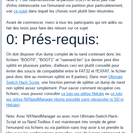
d'infos intéressante sur l'emunand via partition plus particulièrement,
voir
ce sujet
dans lequel les choses sont plutôt bien résumées.
Avant de commencer, merci à tous les participants qui ont aidés ou
fait des tests pour faire des retours sur ce sujet.
0: Prés-requis:
On doit disposer d'un dump complet de la nand contenant donc les
fichiers "BOOT0", "BOOT1" et "rawnand.bin" (ce dernier peut être
splitté en plusieurs parties, d'ailleurs ceci est plutôt conseillé pour
éviter des soucis de compatibilité entre le FAT32 et l'EXFAT, le fichier
peut donc être au minimum splitté en 8 parties). Dans mon
Ultimate
Switch Hack Script
, une fonction permet de splitter un dump de nand
non splitté assez simplement. Pour savoir comment récupérer ces
fichiers, vous pouvez consulter
ce tuto qui utilise Hekate
ou
ce tuto
qui utilise NXNandManager (dump possible sans nécessiter ni SD ni
Hekate)
.
Note: Avec NXNandManager ou avec mon Ultimate-Switch-Hack-
Script et sa Nand Toolbox il est maintenant très simple de gérer
l'emunand via fichiers ou via partition sans trop avoir à se prendre la