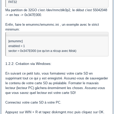
FAT32
Ma partition de 32GO c'est /dev/mmcblk0p2, le début c'est 55042048
-> en hex -> 0x347E000.
Enfin, faire le emummc/emummc.ini , un exemple avec le strict
minimum:
[emummc]
enabled = 1
sector = 0x347E000 (ce qu'on a récup avec fdisk)
1.2.2: Création via Windows:
En suivant ce petit tuto, vous formaterez votre carte SD en
supprimant tout ce qui y est enregistré. Assurez-vous de sauvegarder
le contenu de votre carte SD au préalable. Formater le mauvais
lecteur (lecteur PC) gâchera énormément les choses. Assurez-vous
que vous savez quel lecteur est votre carte SD!
Connectez votre carte SD à votre PC.
Appuyez sur WIN + R et tapez diskmgmt.msc puis cliquez sur OK.