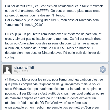
L'id par défaut est 0, et il est bien en hexdécimal et la taille maximale
est de 4 charactères (0xFFFF). On peut en mettre plus, mais c'est
ignoré, du moins pour le dossier Nintendo.
Par exemple si je le config l'id à 0x1A, mon dossier Nintendo sera
"emummc/Nintendo_001a"
Du coup j'ai un peu testé l'émunand avec le système de partition, et
c'est vraiment pas utilisable pour le moment. Ca fini par crash d'une
facon ou d'une autre pour des raisons obsucre. Et j'arrive a lancer
aucun jeu, à cause de l'erreur "2000-0005". Mais ca marche. Il
détecte bien mon dossier Nintendo avec l'id ou le path du fichier de
config.
shadow256
16 juin 2019
@Thetoto : Merci pour les infos, pour l'emunand via partition c'est se
que j'avais compris via l'explication de @Linkynimes mais le souci
sous Windows n'est pas vraiment d'écrire sur la partition, au pire on
pourrait utiliser DD mais c'est plutôt de choisir sur quel partition écrire
de manière scriptée et claire pour l'utilisateur (genre exploiter un
résultat de "dd --list" de DD For Windows n'est même pas
envisageable et non, Isoburn ne semble pas permettre d'écrire sur