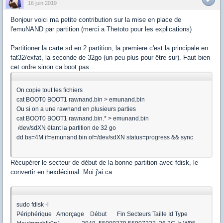
16 juin 2019
Bonjour voici ma petite contribution sur la mise en place de
l'emuNAND par partition (merci a Thetoto pour les explications)
Partitioner la carte sd en 2 partition, la premiere c'est la principale en
fat32/exfat, la seconde de 32go (un peu plus pour être sur). Faut bien
cet ordre sinon ca boot pas...
On copie tout les fichiers
cat BOOT0 BOOT1 rawnand.bin > emunand.bin
Ou si on a une rawnand en plusieurs parties
cat BOOT0 BOOT1 rawnand.bin.* > emunand.bin
/dev/sdXN étant la partition de 32 go
dd bs=4M if=emunand.bin of=/dev/sdXN status=progress && sync
Récupérer le secteur de début de la bonne partition avec fdisk, le
convertir en hexdécimal. Moi j'ai ca :
sudo fdisk -l
Périphérique Amorçage Début Fin Secteurs Taille Id Type