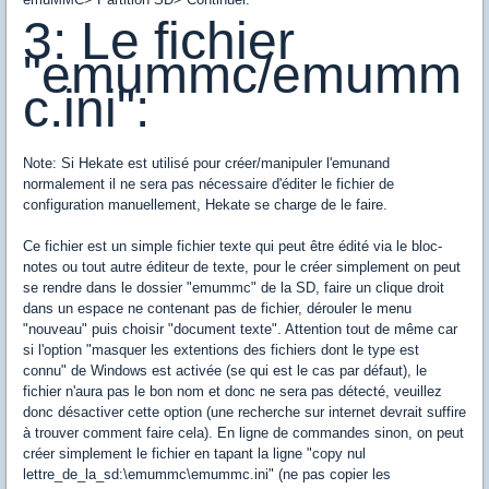
3: Le fichier
"emummc/emumm
c.ini":
Note: Si Hekate est utilisé pour créer/manipuler l'emunand
normalement il ne sera pas nécessaire d'éditer le fichier de
configuration manuellement, Hekate se charge de le faire.
Ce fichier est un simple fichier texte qui peut être édité via le bloc-
notes ou tout autre éditeur de texte, pour le créer simplement on peut
se rendre dans le dossier "emummc" de la SD, faire un clique droit
dans un espace ne contenant pas de fichier, dérouler le menu
"nouveau" puis choisir "document texte". Attention tout de même car
si l'option "masquer les extentions des fichiers dont le type est
connu" de Windows est activée (se qui est le cas par défaut), le
fichier n'aura pas le bon nom et donc ne sera pas détecté, veuillez
donc désactiver cette option (une recherche sur internet devrait suffire
à trouver comment faire cela). En ligne de commandes sinon, on peut
créer simplement le fichier en tapant la ligne "copy nul
lettre_de_la_sd:\emummc\emummc.ini" (ne pas copier les