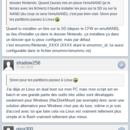
dossier Nintendo. Quand j'aurais mis en place l'emuNAND (je le
ferrais avec les fichiers) il faudra installer les jeux sur la SD ou sur la
NAND (du coup ce sera l'emuNAND), c'est pas bien clair. Sinon pour
les partitions passez à Linux
Quand tu installes un titre sur la SD (depuis le CFW en emuNAND),
au lieu d'installer ça dans le dossier Nintendo, ça installera ça dans
un dossier que tu peux configurer, mais par défaut
c'est emummc/Nintendo_XXXX (XXXX étant le emummc_id, lui aussi
configurable dans le fichier emummc/emummc.ini)
shadow256
17 juin 2019
Sinon pour les partitions passez à Linux
J'ai déjà un Linux en dual boot sur mon PC mais mon script est en
batch et une grande partie des outils très utiles sont développés
seulement pour Windows (HacDiskMount par exemple) donc avoir une
solution alternative pour Windows n'est pas du luxe, même si je suis
d'accord avec toi que faire cela via Linux est vraiment tellement plus
simple et le Bash vraiment tellement plus mieux.
giga300