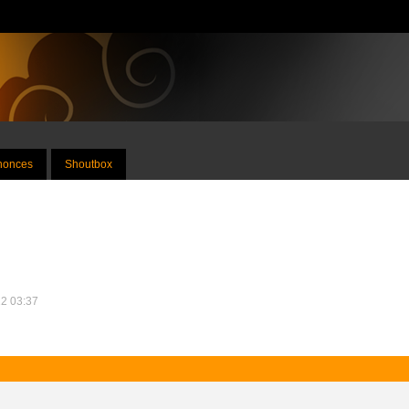
nnonces
Shoutbox
22 03:37