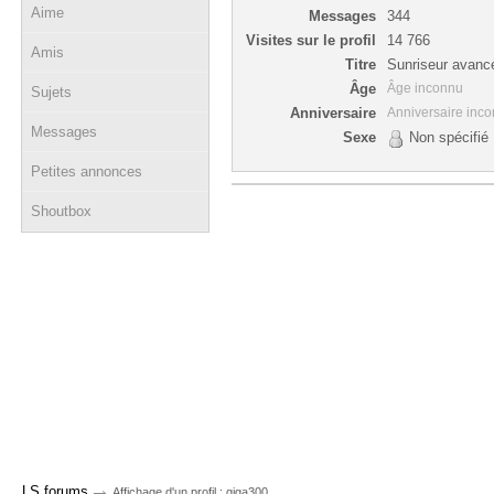
Aime
Messages
344
Visites sur le profil
14 766
Amis
Titre
Sunriseur avanc
Âge
Âge inconnu
Sujets
Anniversaire
Anniversaire inc
Messages
Sexe
Non spécifié
Petites annonces
Shoutbox
→
LS forums
Affichage d'un profil : giga300