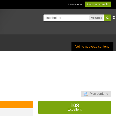
Connexion
Créer un compte
Membres
Voir le nouveau contenu
Mon contenu
108
Excellent