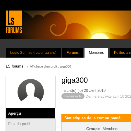
Logic-Sunrise (retour au site)
Forums
Membres
Petites a
→
LS forums
Affichage d'un profil : giga300
giga300
Inscrit(e) (le) 20 avril 2019
Déconnecté
Dernière activité avril 10 20
Aperçu
Statistiques de la communauté
Flux du profil
Groupe
Members