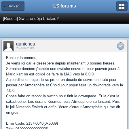
LS forums
← Hack (exploits, homebrews...)
[Résolu] Switche déjà brickée?
gunichou
25 avril 2019
Bonjour la commu,
Je viens ici car je désespère depuis maintenant 3 bonnes heures.
Semaine dernière j'achète une switche neuve et pour pouvoir jouer à
Mario kart on est obligé de faire la MAJ vers la 8.0.0
Aujourd'hui on reçoit le sx pro et on décide de usivre une tuto pour
passer par Atmosphère et Choidujour popur faire un downgrade vers la
7.0.0.
Chose faite on reboot la switch pour finir le downgrade. Et là c'est la
catastrophe: Les écrans Kosmos, puis Atmosphere se lancent. Puis
le joli Nintendo Switch et enfin l'écran d'erreur Atmosphère qui me dit
en gros
Error Code: 2137-0040(0x5089)
Title: 0100000000000025