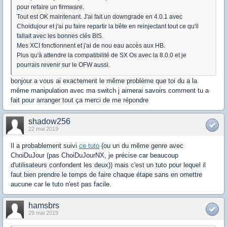
pour refaire un firmware.
Tout est OK maintenant. J'ai fait un downgrade en 4.0.1 avec
Choidujour et j'ai pu faire repartir la bête en reinjectant tout ce qu'il
fallait avec les bonnes clés BIS.
Mes XCI fonctionnent et j'ai de nou eau accès aux HB.
Plus qu'à attendre la compatibilité de SX Os avec la 8.0.0 et je
pourrais revenir sur le OFW aussi.
bonjour a vous ai exactement le même problème que toi du a la
même manipulation avec ma switch j aimerai savoirs comment tu a
fait pour arranger tout ça merci de me répondre
shadow256
22 mai 2019
Il a probablement suivi
ce tuto
(ou un du même genre avec
ChoiDuJour (pas ChoiDuJourNX, je précise car beaucoup
d'utilisateurs confondent les deux)) mais c'est un tuto pour lequel il
faut bien prendre le temps de faire chaque étape sans en omettre
aucune car le tuto n'est pas facile.
hamsbrs
29 mai 2019