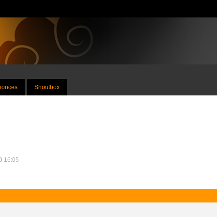
nnonces
Shoutbox
19 16:05