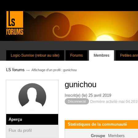
Logic-Sunrise (retour au site)
Forums
Membres
Petites a
→
LS forums
Affichage d'un profil : gunichou
gunichou
Inscrit(e) (le) 25 avril 2019
Déconnecté
Dernière activité mai 04 20
Aperçu
Statistiques de la communauté
Flux du profil
Groupe
Members