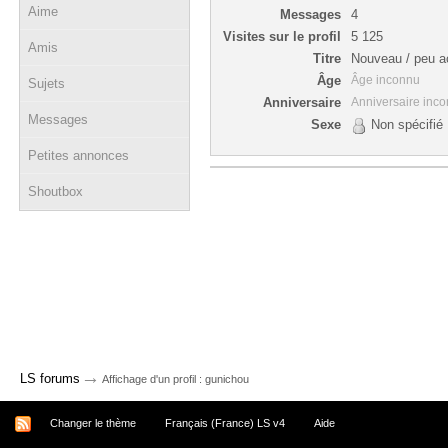
Aime
Messages
4
Visites sur le profil
5 125
Amis
Titre
Nouveau / peu ac
Âge
Âge inconnu
Sujets
Anniversaire
Anniversaire inc
Messages
Sexe
Non spécifié
Petites annonces
Shoutbox
→
LS forums
Affichage d'un profil : gunichou
Changer le thème
Français (France) LS v4
Aide