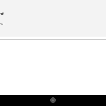
tif
onnu