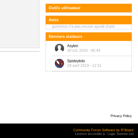
Outils utilisateur
Amis
gunichou n'a pas encore ajouté d'ami.
Derniers visiteurs
Asykin
30 oct. 2020 - 06:44
Spideytoto
29 avril 2019 - 12:31
Privacy Policy
Community Forum Software by IP.Board
Licence accordée à : Logic Sunrise Ltd