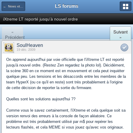
LS forums
← News et actualités postées sur LS
iXtreme LT reporté jusqu'à nouvel ordre
«
Suivant
Précédent
»
SoulHeaven
19 déc. 2009
On apprend aujourd'hui par voie officielle que l'iXtreme LT est reporté
jusqu'à nouvel ordre. (Restez Zen regardez la photo lol). Décidément,
la scène 360 en ce moment est en mouvement et cela peut inquiéter
quelque peu. Les tensions et les désaccords entre les membres de la
team HyperX (ou ce qu'il en reste) sont très probablement à l'origine
de cette décision de reporter la sortie du firmware.
Quelles sont les solutions aujourd'hui ??
Comme vous le savez certainement, l'iXtreme et cela quelque soit sa
version renvoi des erreurs à la console de façon aléatoire. Ce
problème est très probablement utilisé par m$ pour repérer les
lecteurs flashés, et cela MEME si vous jouez qu'avec vos originaux.