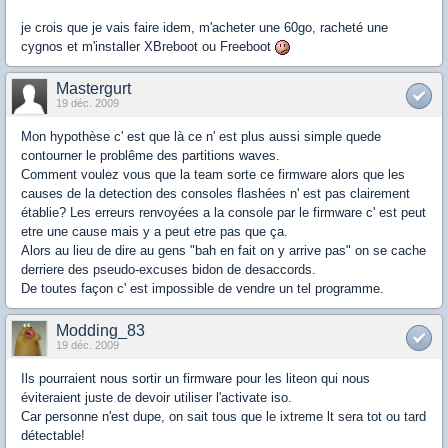
je crois que je vais faire idem, m'acheter une 60go, racheté une
cygnos et m'installer XBreboot ou Freeboot
Mastergurt
19 déc. 2009
Mon hypothèse c' est que là ce n' est plus aussi simple quede
contourner le problême des partitions waves.
Comment voulez vous que la team sorte ce firmware alors que les
causes de la detection des consoles flashées n' est pas clairement
établie? Les erreurs renvoyées a la console par le firmware c' est peut
etre une cause mais y a peut etre pas que ça.
Alors au lieu de dire au gens "bah en fait on y arrive pas" on se cache
derriere des pseudo-excuses bidon de desaccords.
De toutes façon c' est impossible de vendre un tel programme.
Modding_83
19 déc. 2009
Ils pourraient nous sortir un firmware pour les liteon qui nous
éviteraient juste de devoir utiliser l'activate iso.
Car personne n'est dupe, on sait tous que le ixtreme lt sera tot ou tard
détectable!