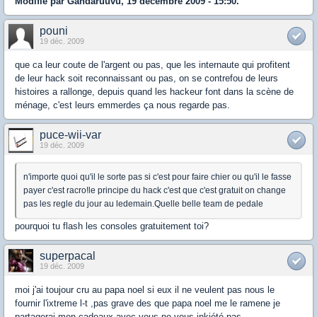
Modifié par Gandaruuvu, 19 décembre 2009 - 15:50.
pouni
19 déc. 2009
que ca leur coute de l'argent ou pas, que les internaute qui profitent
de leur hack soit reconnaissant ou pas, on se contrefou de leurs
histoires a rallonge, depuis quand les hackeur font dans la scène de
ménage, c'est leurs emmerdes ça nous regarde pas.
puce-wii-var
19 déc. 2009
n'importe quoi qu'il le sorte pas si c'est pour faire chier ou qu'il le fasse
payer c'est racro!le principe du hack c'est que c'est gratuit on change
pas les regle du jour au ledemain.Quelle belle team de pedale
pourquoi tu flash les consoles gratuitement toi?
superpacal
19 déc. 2009
moi j'ai toujour cru au papa noel si eux il ne veulent pas nous le
fournir l'ixtreme l-t ,pas grave des que papa noel me le ramene je
partagerai mon cadeaux avec vous ne vous inkiété pas