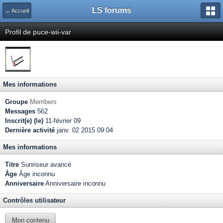
LS forums
← Accueil
Profil de puce-wii-var
Mes informations
Groupe
Members
Messages
562
Inscrit(e) (le)
11-février 09
Dernière activité
janv. 02 2015 09:04
Mes informations
Titre
Sunriseur avancé
Âge
Âge inconnu
Anniversaire
Anniversaire inconnu
Contrôles utilisateur
Mon contenu