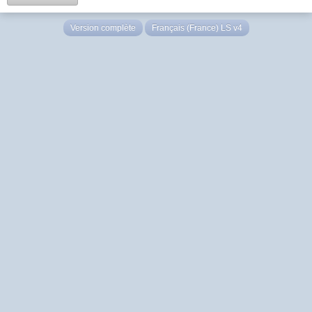
Version complète
Français (France) LS v4