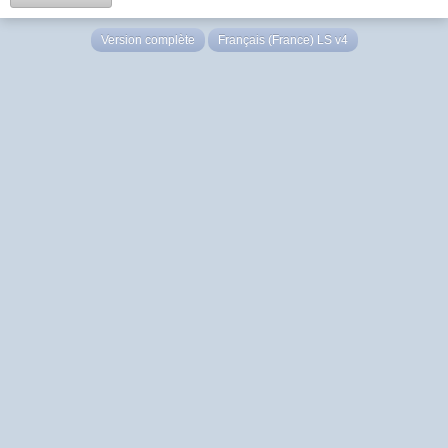
Version complète
Français (France) LS v4