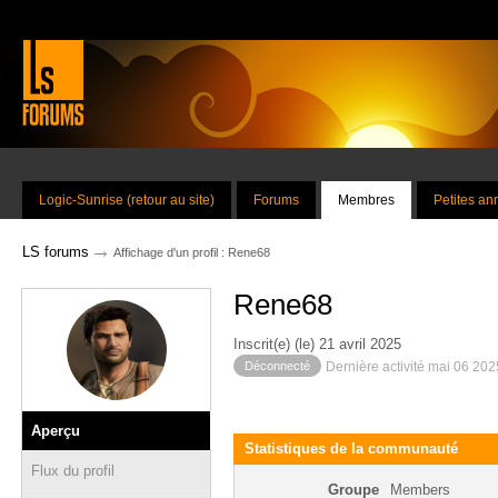
Logic-Sunrise (retour au site)
Forums
Membres
Petites a
→
LS forums
Affichage d'un profil : Rene68
Rene68
Inscrit(e) (le) 21 avril 2025
Déconnecté
Dernière activité mai 06 20
Aperçu
Statistiques de la communauté
Flux du profil
Groupe
Members