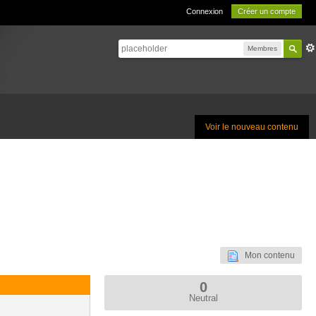
Connexion
Créer un compte
Membres
Voir le nouveau contenu
Mon contenu
0
Neutral