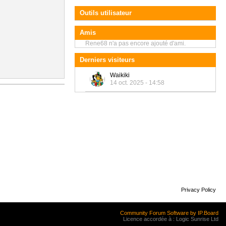
Outils utilisateur
Amis
Rene68 n'a pas encore ajouté d'ami.
Derniers visiteurs
Waikiki
14 oct. 2025 - 14:58
Privacy Policy
Community Forum Software by IP.Board
Licence accordée à : Logic Sunrise Ltd