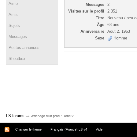
Aime
Messages
2
Visites sur le profil
2 351
Amis
Titre
Nouveau / peu ac
Âge
63 ans
Sujets
Anniversaire
Août 2, 1963
Messages
Sexe
Homme
Petites annonces
Shoutbox
→
LS forums
Affichage d'un profil : Rene68
Changer le thème
Français (France) LS v4
Aide