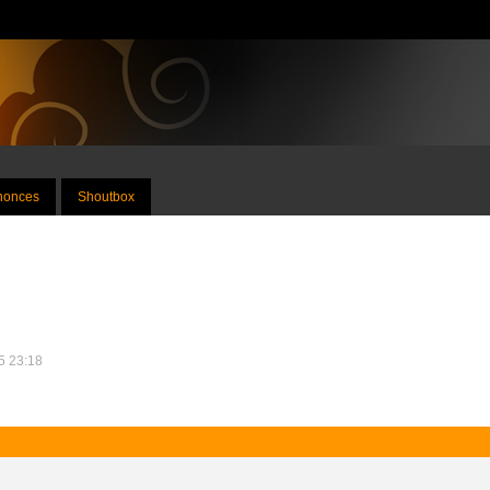
nnonces
Shoutbox
25 23:18