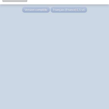
Version complète
Français (France) LS v4