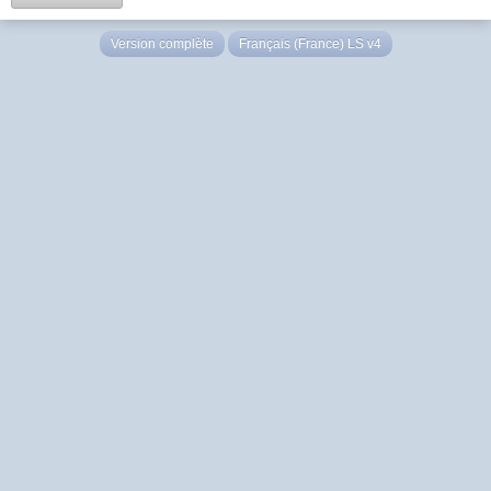
Version complète
Français (France) LS v4