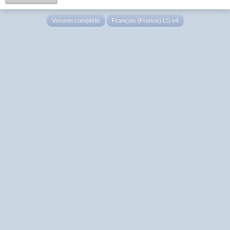
Version complète
Français (France) LS v4