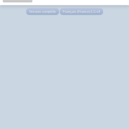
Version complète
Français (France) LS v4