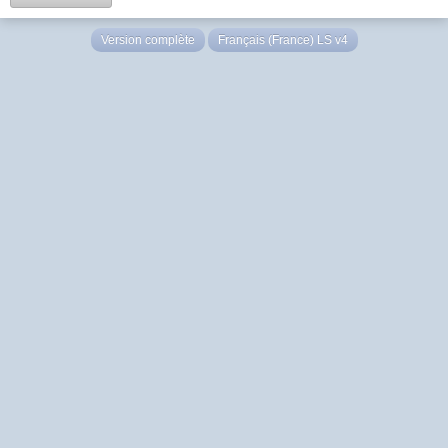
Version complète
Français (France) LS v4