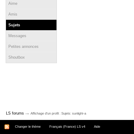
Aime
Amis
Sujets
Messages
Petites annonces
Shoutbox
→
LS forums
Affichage d'un profil : Sujets: sunlight-a
Changer le thème
Français (France) LS v4
Aide