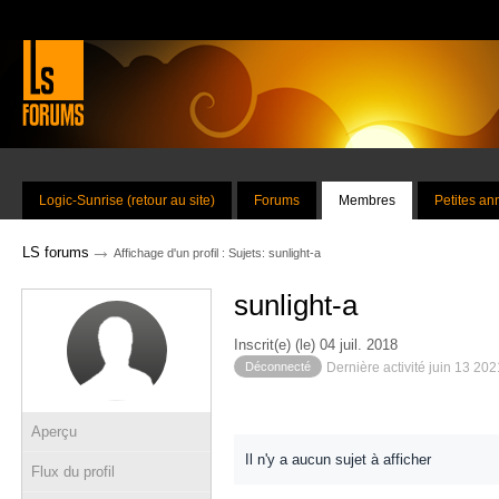
Logic-Sunrise (retour au site)
Forums
Membres
Petites a
→
LS forums
Affichage d'un profil : Sujets: sunlight-a
sunlight-a
Inscrit(e) (le) 04 juil. 2018
Déconnecté
Dernière activité juin 13 20
Aperçu
Il n'y a aucun sujet à afficher
Flux du profil