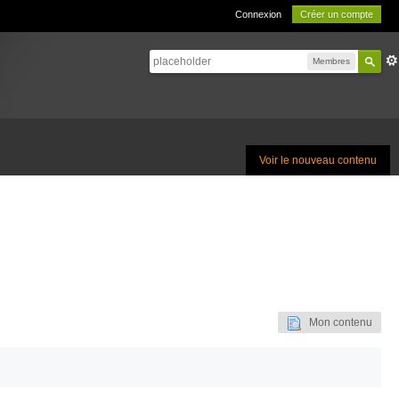
Connexion
Créer un compte
Membres
Voir le nouveau contenu
Mon contenu