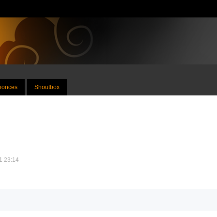
nnonces
Shoutbox
21 23:14