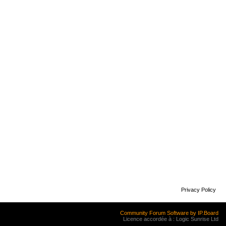
Privacy Policy
Community Forum Software by IP.Board
Licence accordée à : Logic Sunrise Ltd