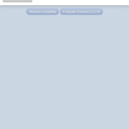
Version complète
Français (France) LS v4