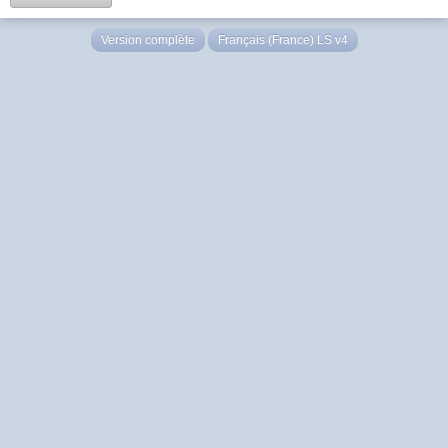
Version complète
Français (France) LS v4