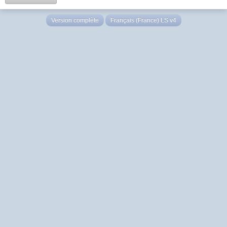
Version complète
Français (France) LS v4