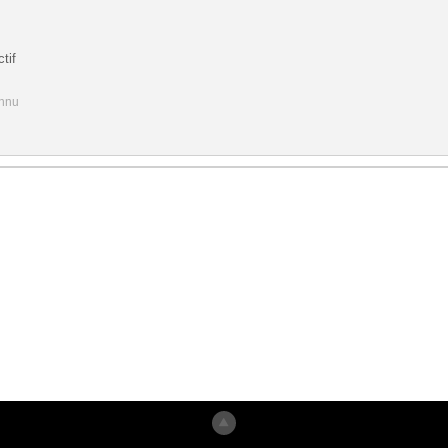
tif
onnu