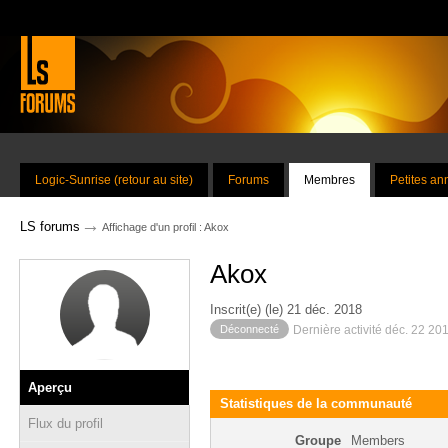
Logic-Sunrise (retour au site)
Forums
Membres
Petites a
→
LS forums
Affichage d'un profil : Akox
Akox
Inscrit(e) (le) 21 déc. 2018
Déconnecté
Dernière activité déc. 22 20
Aperçu
Statistiques de la communauté
Flux du profil
Groupe
Members