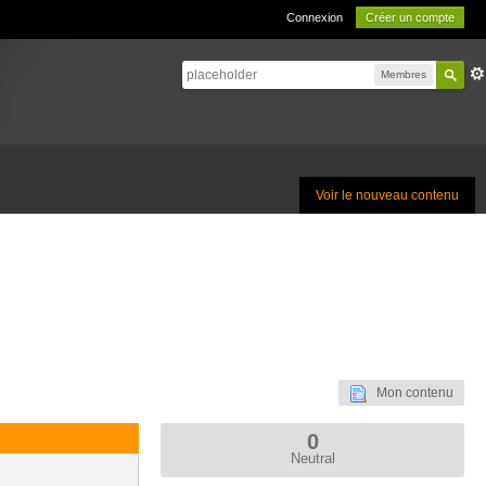
Connexion
Créer un compte
Membres
Voir le nouveau contenu
Mon contenu
0
Neutral