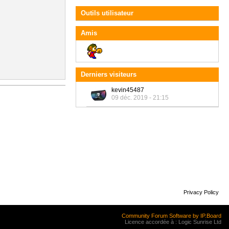
Outils utilisateur
Amis
Derniers visiteurs
kevin45487
09 déc. 2019 - 21:15
Privacy Policy
Community Forum Software by IP.Board
Licence accordée à : Logic Sunrise Ltd