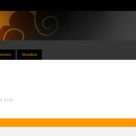
nnonces
Shoutbox
18 10:24