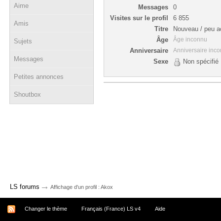
Aime
Messages
0
Visites sur le profil
6 855
Amis
Titre
Nouveau / peu ac
Âge
Âge inconnu
Sujets
Anniversaire
Anniversaire inc
Messages
Sexe
Non spécifié
Petites annonces
Shoutbox
→
LS forums
Affichage d'un profil : Akox
Changer le thème
Français (France) LS v4
Aide