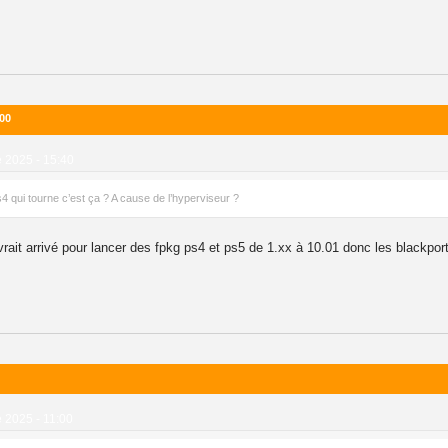
.00
 2025 - 15:40
s4 qui tourne c’est ça ? A cause de l’hyperviseur ?
rait arrivé pour lancer des fpkg ps4 et ps5 de 1.xx à 10.01 donc les blackport e
 2025 - 11:00