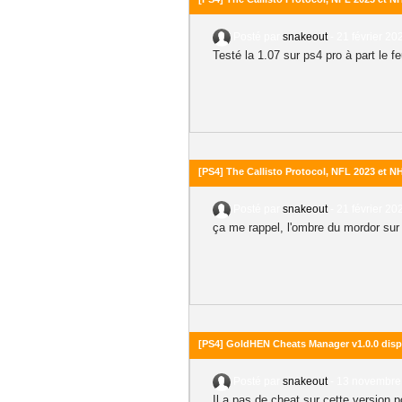
Posté par
snakeout
-
21 février 20
Testé la 1.07 sur ps4 pro à part le fe
[PS4] The Callisto Protocol, NFL 2023 et 
Posté par
snakeout
-
21 février 20
ça me rappel, l'ombre du mordor sur
[PS4] GoldHEN Cheats Manager v1.0.0 disp
Posté par
snakeout
-
13 novembre 
Il a pas de cheat sur cette version 