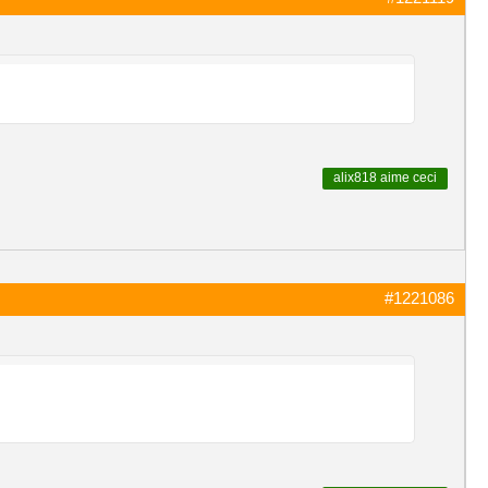
alix818
aime ceci
#1221086