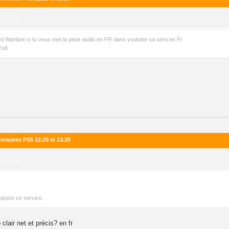
- 17:19
ded Warfare si tu veux met la piste audio en FR dans youtube sa sera en Fr
Zn8
irmwares PS5 12.20 et 13.20
- 16:51
opose ce service.
clair net et précis? en fr