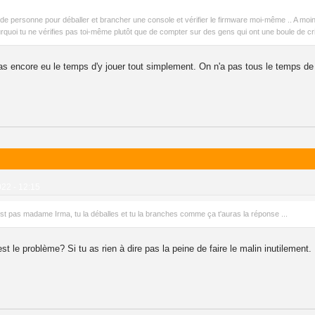
in de personne pour déballer et brancher une console et vérifier le firmware moi-même .. A m
urquoi tu ne vérifies pas toi-même plutôt que de compter sur des gens qui ont une boule de cri
 pas encore eu le temps d'y jouer tout simplement. On n'a pas tous le temps de
022 - 12:15
'est pas madame Irma, tu la déballes et tu la branches comme ça t'auras la réponse ...
st le problème? Si tu as rien à dire pas la peine de faire le malin inutilement.