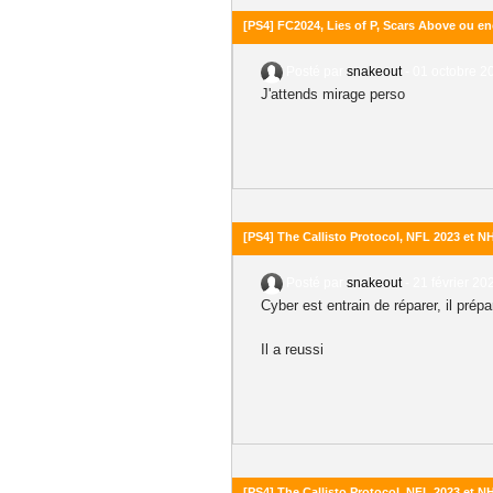
[PS4] FC2024, Lies of P, Scars Above ou enc
Posté par
snakeout
-
01 octobre 2
J'attends mirage perso
[PS4] The Callisto Protocol, NFL 2023 et 
Posté par
snakeout
-
21 février 20
Cyber est entrain de réparer, il prépa
Il a reussi
[PS4] The Callisto Protocol, NFL 2023 et 