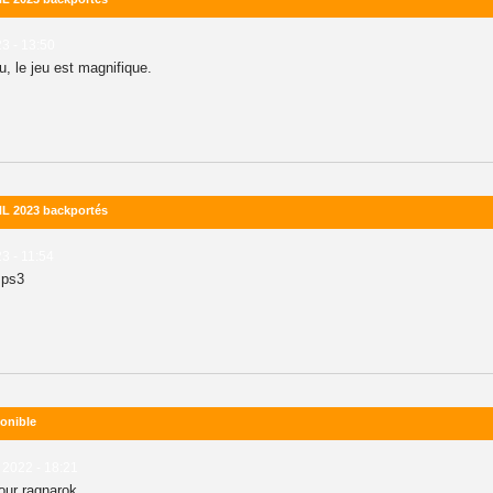
23 - 13:50
u, le jeu est magnifique.
NHL 2023 backportés
23 - 11:54
 ps3
onible
2022 - 18:21
pour ragnarok