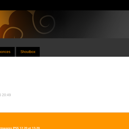
nnonces
Shoutbox
26 20:49
irmwares PS5 12.20 et 13.20