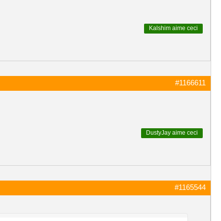
Kalshim
aime ceci
#1166611
DustyJay
aime ceci
#1165544