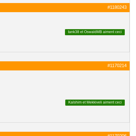
#1180243
tank38
et
OswaldMB
aiment ceci
#1170214
Kalshim
et
Mekkiveli
aiment ceci
#1170206