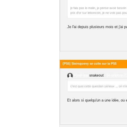
je fais pas le malin, je pense avoir beso
prix d'or sur leboncoin, je ne vois pas po
Je l'ai depuis plusieurs mois et j'ai
[PS5] Sleirsgoevy se colle sur la PS5
Posté par
snakeout
-
04 octobre 2
c'est quoi cette question sérieux ... on n
Et alors si quelqu'un a une idée, ou e