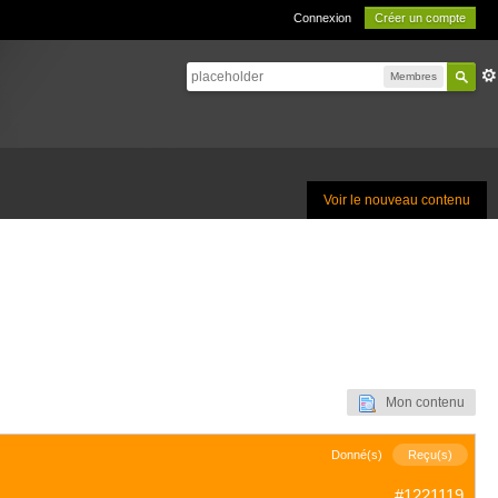
Connexion
Créer un compte
Membres
Voir le nouveau contenu
Mon contenu
Donné(s)
Reçu(s)
#1221119