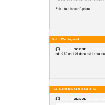
Edit il faut lancer l'update.
God of War: Ragnarök
Posté par
snakeout
-
29 octobre 2
sdk 9.50 en 1.01 donc oui il sera bl
[PS5] Sleirsgoevy se colle sur la PS5
Posté par
snakeout
-
04 octobre 2