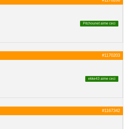
Pitchounet
aime ceci
#1170203
ekke43
aime ceci
#1167342