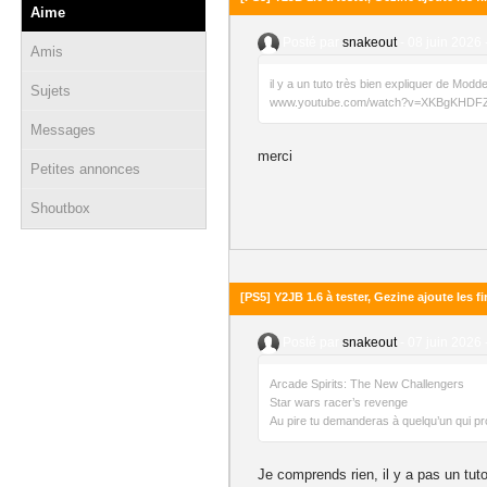
Aime
Posté par
snakeout
-
08 juin 2026 
Amis
il y a un tuto très bien expliquer de Mod
Sujets
www.youtube.com/watch?v=XKBgKHDF
Messages
merci
Petites annonces
Shoutbox
[PS5] Y2JB 1.6 à tester, Gezine ajoute les f
Posté par
snakeout
-
07 juin 2026 
Arcade Spirits: The New Challengers
Star wars racer’s revenge
Au pire tu demanderas à quelqu’un qui pr
Je comprends rien, il y a pas un tuto 