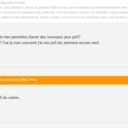
ralala pour la news.
. pour plusieurs raison, le prochain HEN ou les autres avancées permettront peut-être des bac
 existence est plusieurs fois confirmé) c'est une chance d'avoir ces firmware. soyez patient.
 patience sera récompensé. Si non vendez vos 4.xx à un prix supérieur pour vous acheter une 
ain hen permettra d'avoir des nouveaux jeux ps5?
 ? Car je suis concerné j'ai une ps5 les premiere encore neuf.
ck ps5-kstuff (fPKG PS4)
023 - 18:08
5 du carton...