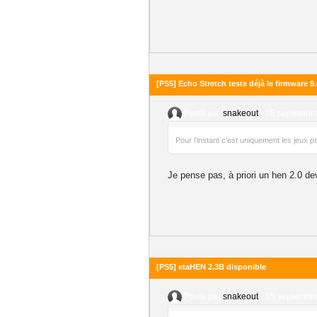
[PS5] Echo Stretch teste déjà le firmware 9
Posté par
snakeout
-
08 septembre
Pour l’instant c’est uniquement les jeux p
Je pense pas, à priori un hen 2.0 dev
[PS5] etaHEN 2.3B disponible
Posté par
snakeout
-
05 septembre