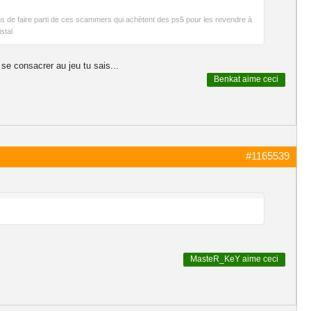
oins de faire parti de ces scammers qui achètent des ps5 pour les revendre à
stal
 se consacrer au jeu tu sais...
Benkat
aime ceci
#1165539
MasteR_KeY
aime ceci