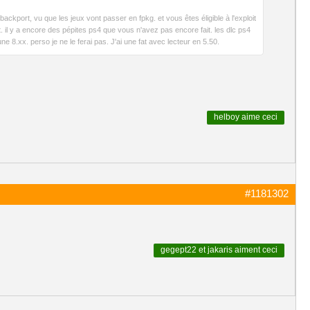
kport, vu que les jeux vont passer en fpkg. et vous êtes éligible à l'exploit
 il y a encore des pépites ps4 que vous n'avez pas encore fait. les dlc ps4
8.xx. perso je ne le ferai pas. J'ai une fat avec lecteur en 5.50.
helboy
aime ceci
#1181302
gegept22
et
jakaris
aiment ceci