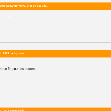
ore Separate Ways, bref on est gât...
023 - 16:02
NHL 2023 backportés
23 - 16:44
re un fix pour les textures.
NHL 2023 backportés