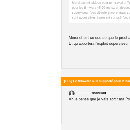
Merci LightningMods pour ton travail et T
pour les firmware <5.00 restez en dessous
superviseur (pas dévoilé encore, mais son
sont accessibles à présent sur ps5. Votre
Merci et est ce que se que le proch
Et qu’apportera l'exploit superviseur
[PS5] Le firmware 4.50 supporté pour le ha
Posté par
snakeout
-
21 octobre 2
Ah je pense que je vais sortir ma Ps