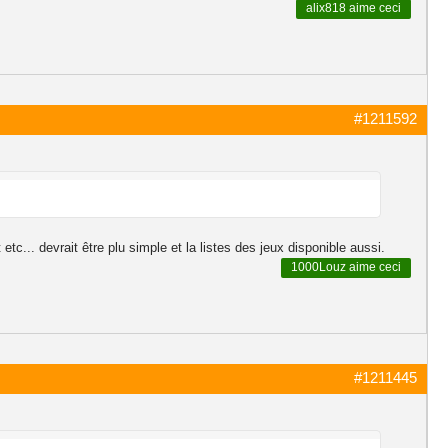
alix818
aime ceci
#1211592
tc... devrait être plu simple et la listes des jeux disponible aussi.
1000Louz
aime ceci
#1211445