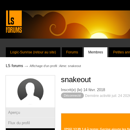
Logic-Sunrise (retour au site)
Forums
Membres
Petites a
→
LS forums
Affichage d'un profil : Aime: snakeout
snakeout
Inscrit(e) (le) 14 févr. 2018
Déconnecté
Dernière activité juil. 24 20
Aperçu
Flux du profil
[PS5] Y2JB 1.6 à tester, Gezine ajoute les f