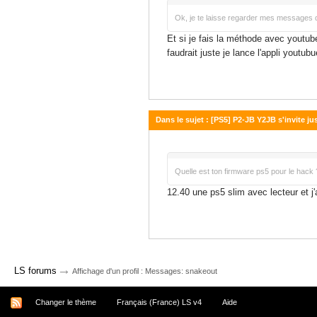
Ok, je te laisse regarder mes messages da
Et si je fais la méthode avec youtube
faudrait juste je lance l'appli youtub
Dans le sujet : [PS5] P2-JB Y2JB s'invite j
09 juin 2026 - 06:29
Quelle est ton firmware ps5 pour le hack 
12.40 une ps5 slim avec lecteur et j
→
LS forums
Affichage d'un profil : Messages: snakeout
Changer le thème
Français (France) LS v4
Aide