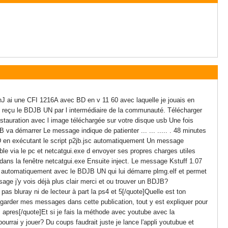
ienJ ai une CFI 1216A avec BD en v 11 60 avec laquelle je jouais en
ai reçu le BDJB UN par l intermédiaire de la communauté. Télécharger
restauration avec l image téléchargée sur votre disque usb Une fois
 va démarrer Le message indique de patienter ... ... ..... . 48 minutes
D en exécutant le script p2jb.jsc automatiquement Un message
sible via le pc et netcatgui.exe d envoyer ses propres charges utiles
dans la fenêtre netcatgui.exe Ensuite inject. Le message Kstuff 1.07
Jb automatiquement avec le BDJB UN qui lui démarre plmg.elf et permet
age j'y vois déjà plus clair merci et ou trouver un BDJB?
as bluray ni de lecteur à part la ps4 et 5[/quote]Quelle est ton
regarder mes messages dans cette publication, tout y est expliquer pour
s apres[/quote]Et si je fais la méthode avec youtube avec la
pourrai y jouer? Du coups faudrait juste je lance l'appli youtubue et