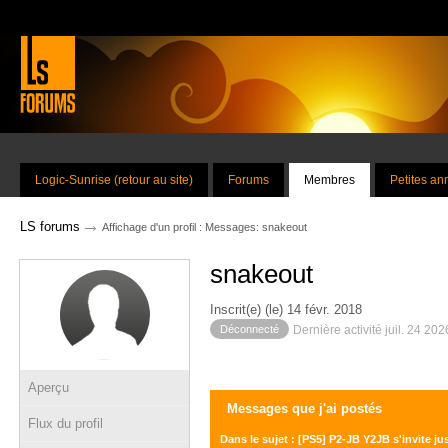
Logic-Sunrise (retour au site)
Forums
Membres
Petites a
→
LS forums
Affichage d'un profil : Messages: snakeout
snakeout
Inscrit(e) (le) 14 févr. 2018
Déconnecté
Dernière activité juil. 24 20
Aperçu
Messages que j'ai postés
Flux du profil
Dans le sujet : [PS5] P2-JB Y2JB s'invite j