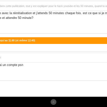
ns cette publication, tout y est expliquer pour le hack youtube et les 50 minutes, quand tu a
 avec la réinitialisation et j'attends 50 minutes chaque fois. est ce que si j
ue et attendre 50 minute?
usqu'au 11.60 (et même 12.40)
?
'ai un compte psn