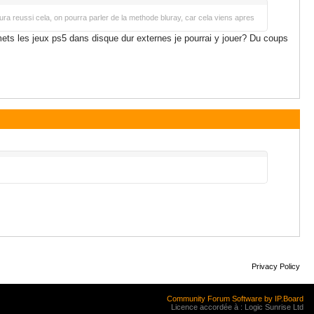
ura reussi cela, on pourra parler de la methode bluray, car cela viens apres
e mets les jeux ps5 dans disque dur externes je pourrai y jouer? Du coups
Privacy Policy
Community Forum Software by IP.Board
Licence accordée à : Logic Sunrise Ltd