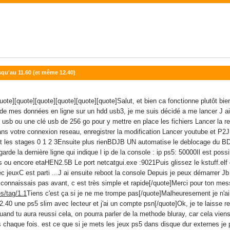
usqu'au 11.60 (et même 12.40)
quote][quote][quote][quote][quote][quote]Salut, et bien ca fonctionne plutôt b
de de mes données en ligne sur un hdd usb3, je me suis décidé a me lancer J 
ue usb ou une clé usb de 256 go pour y mettre en place les fichiers Lancer la 
ans votre connexion reseau, enregistrer la modification Lancer youtube et P2JB
nt les stages 0 1 2 3Ensuite plus rienBDJB UN automatise le deblocage du B
arde la dernière ligne qui indique l ip de la console : ip ps5: 50000Il est pos
 ou encore etaHEN2.5B Le port netcatgui.exe :9021Puis glissez le kstuff.elf 
c jeuxC est parti ...J ai ensuite reboot la console Depuis je peux démarrer 
onnaissais pas avant, c est très simple et rapide[/quote]Merci pour ton mess
s/tag/1.1
Tiens c'est ça si je ne me trompe pas[/quote]Malheuresement je n'ai p
2.40 une ps5 slim avec lecteur et j'ai un compte psn[/quote]Ok, je te laisse 
uand tu aura reussi cela, on pourra parler de la methode bluray, car cela vien
tes chaque fois. est ce que si je mets les jeux ps5 dans disque dur externes je 