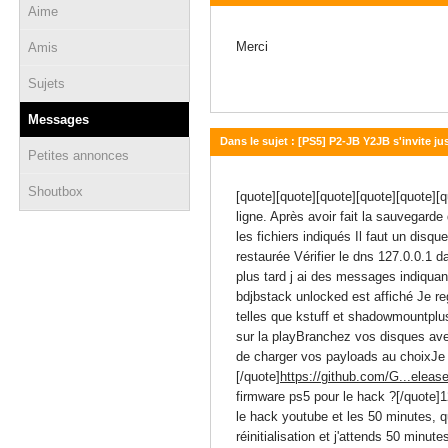
Aime
13 juin 2026 - 07:32
Merci
Amis
Sujets
Messages
Dans le sujet : [PS5] P2-JB Y2JB s'invite j
Petites annonces
11 juin 2026 - 14:19
Shoutbox
[quote][quote][quote][quote][quote][
ligne. Après avoir fait la sauvegar
les fichiers indiqués Il faut un disq
restaurée Vérifier le dns 127.0.0.1 d
plus tard j ai des messages indiqua
bdjbstack unlocked est affiché Je reg
telles que kstuff et shadowmountplus
sur la playBranchez vos disques ave
de charger vos payloads au choixJe c
[/quote]
https://github.com/G...elease
firmware ps5 pour le hack ?[/quote]1
le hack youtube et les 50 minutes, q
réinitialisation et j'attends 50 minu