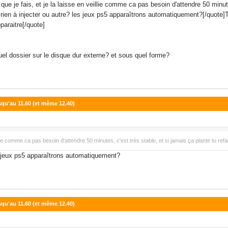
que je fais, et je la laisse en veillie comme ca pas besoin d'attendre 50 minute
 rien à injecter ou autre? les jeux ps5 apparaîtrons automatiquement?[/quote]Tu
paraitre[/quote]
uel dossier sur le disque dur externe? et sous quel forme?
usqu'au 11.60 (et même 12.40)
eillie comme ca pas besoin d'attendre 50 minutes, c'est très stable, et si jamais ça plante tu re
les jeux ps5 apparaîtrons automatiquement?
usqu'au 11.60 (et même 12.40)