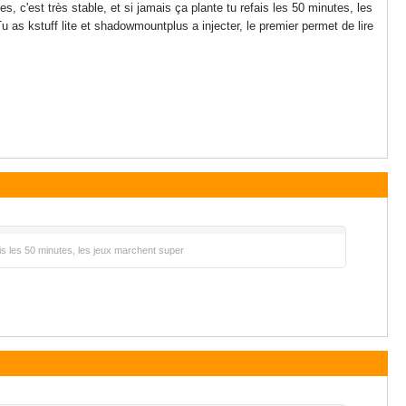
s, c'est très stable, et si jamais ça plante tu refais les 50 minutes, les
 as kstuff lite et shadowmountplus a injecter, le premier permet de lire
fais les 50 minutes, les jeux marchent super