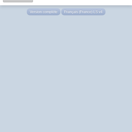
Version complète
Français (France) LS v4