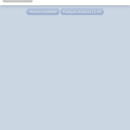
Version complète
Français (France) LS v4