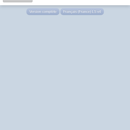
Version complète
Français (France) LS v4