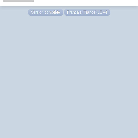
Version complète
Français (France) LS v4