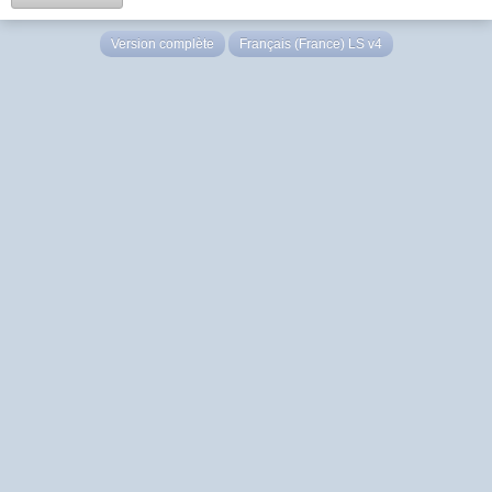
Version complète
Français (France) LS v4