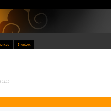
nnonces
Shoutbox
18 11:10