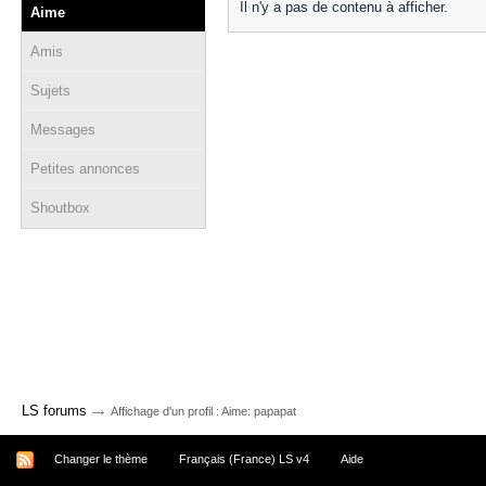
Il n'y a pas de contenu à afficher.
Aime
Amis
Sujets
Messages
Petites annonces
Shoutbox
→
LS forums
Affichage d'un profil : Aime: papapat
Changer le thème
Français (France) LS v4
Aide