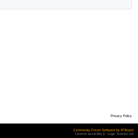
Privacy Policy
Community Forum Software by IP.Board
Licence accordée à : Logic Sunrise Ltd