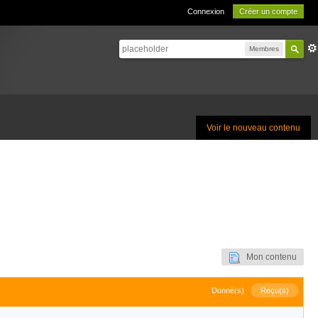
Connexion
Créer un compte
Membres
Voir le nouveau contenu
Mon contenu
Donné(s)
Reçu(s)