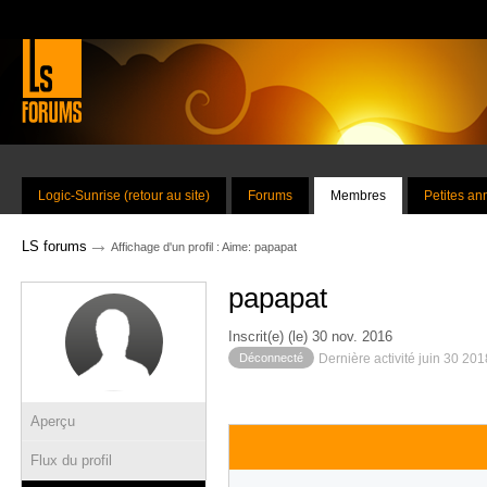
Logic-Sunrise (retour au site)
Forums
Membres
Petites a
→
LS forums
Affichage d'un profil : Aime: papapat
papapat
Inscrit(e) (le) 30 nov. 2016
Déconnecté
Dernière activité juin 30 20
Aperçu
Flux du profil