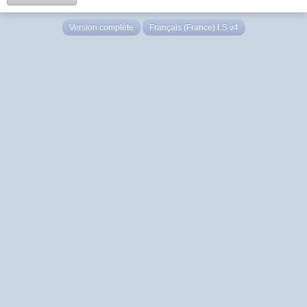
Version complète
Français (France) LS v4