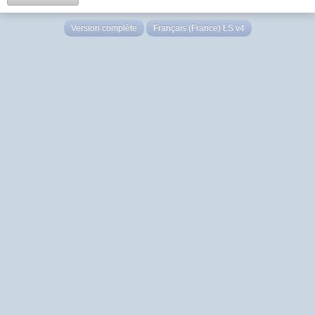
Version complète
Français (France) LS v4