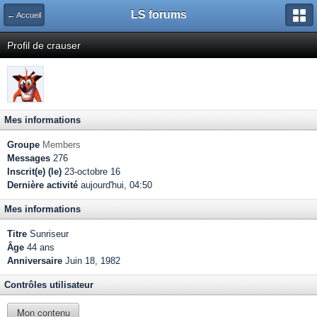
LS forums
← Accueil
Profil de crauser
Mes informations
Groupe
Members
Messages
276
Inscrit(e) (le)
23-octobre 16
Dernière activité
aujourd'hui, 04:50
Mes informations
Titre
Sunriseur
Âge
44 ans
Anniversaire
Juin 18, 1982
Contrôles utilisateur
Mon contenu