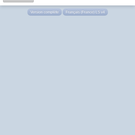
Version complète
Français (France) LS v4