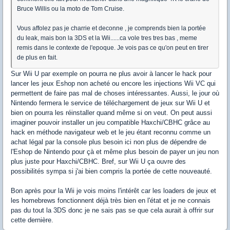
Bruce Willis ou la moto de Tom Cruise.
Vous affolez pas je charrie et deconne , je comprends bien la portée
du leak, mais bon la 3DS et la Wii......ca vole tres tres bas , meme
remis dans le contexte de l'epoque. Je vois pas ce qu'on peut en tirer
de plus en fait.
Sur Wii U par exemple on pourra ne plus avoir à lancer le hack pour
lancer les jeux Eshop non acheté ou encore les injections Wii VC qui
permettent de faire pas mal de choses intéressantes. Aussi, le jour où
Nintendo fermera le service de téléchargement de jeux sur Wii U et
bien on pourra les réinstaller quand même si on veut. On peut aussi
imaginer pouvoir installer un jeu compatible Haxchi/CBHC grâce au
hack en méthode navigateur web et le jeu étant reconnu comme un
achat légal par la console plus besoin ici non plus de dépendre de
l'Eshop de Nintendo pour çà et même plus besoin de payer un jeu non
plus juste pour Haxchi/CBHC. Bref, sur Wii U ça ouvre des
possibilités sympa si j'ai bien compris la portée de cette nouveauté.
Bon après pour la Wii je vois moins l'intérêt car les loaders de jeux et
les homebrews fonctionnent déjà très bien en l'état et je ne connais
pas du tout la 3DS donc je ne sais pas se que cela aurait à offrir sur
cette dernière.