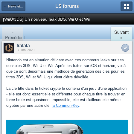
LS forums
← News et actualités postées sur LS
[WiiU/3DS] Un nouveau leak 3DS, Wii U et Wii
«
Suivant
Précédent
»
tralala
30 mai 2020
Nintendo est en situation délicate avec ces nombreux leaks sur ses
consoles 3DS, Wii U et Wii. Après les fuites sur iOS et horizon, voilà
que ce sont désormais une méthode de génération des clés pour les
titres 3DS, Wii et Wii U qui vient d'être dévoilée.
La clé title dans le ticket crypte le contenu d'un jeu / d'une application
- elle est donc essentielle et différente pour chaque titre la trouver en
force brute est quasiment impossible, elle est d'ailleurs elle même
cryptée par une autre clé,
la Common-Key
.