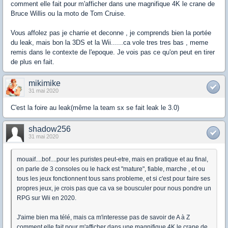
comment elle fait pour m'afficher dans une magnifique 4K le crane de
Bruce Willis ou la moto de Tom Cruise.
Vous affolez pas je charrie et deconne , je comprends bien la portée
du leak, mais bon la 3DS et la Wii......ca vole tres tres bas , meme
remis dans le contexte de l'epoque. Je vois pas ce qu'on peut en tirer
de plus en fait.
mikimike
31 mai 2020
C'est la foire au leak(même la team sx se fait leak le 3.0)
shadow256
31 mai 2020
mouaif....bof....pour les puristes peut-etre, mais en pratique et au final,
on parle de 3 consoles ou le hack est "mature", fiable, marche , et ou
tous les jeux fonctionnent tous sans probleme, et si c'est pour faire ses
propres jeux, je crois pas que ca va se bousculer pour nous pondre un
RPG sur Wii en 2020.
J'aime bien ma télé, mais ca m'interesse pas de savoir de A à Z
comment elle fait pour m'afficher dans une magnifique 4K le crane de