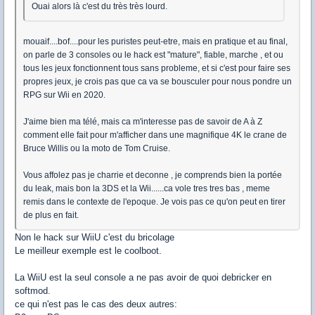
Ouai alors là c'est du très très lourd.
mouaif....bof....pour les puristes peut-etre, mais en pratique et au final,
on parle de 3 consoles ou le hack est "mature", fiable, marche , et ou
tous les jeux fonctionnent tous sans probleme, et si c'est pour faire ses
propres jeux, je crois pas que ca va se bousculer pour nous pondre un
RPG sur Wii en 2020.
J'aime bien ma télé, mais ca m'interesse pas de savoir de A à Z
comment elle fait pour m'afficher dans une magnifique 4K le crane de
Bruce Willis ou la moto de Tom Cruise.
Vous affolez pas je charrie et deconne , je comprends bien la portée
du leak, mais bon la 3DS et la Wii......ca vole tres tres bas , meme
remis dans le contexte de l'epoque. Je vois pas ce qu'on peut en tirer
de plus en fait.
Non le hack sur WiiU c'est du bricolage
Le meilleur exemple est le coolboot.
La WiiU est la seul console a ne pas avoir de quoi debricker en
softmod.
ce qui n'est pas le cas des deux autres: