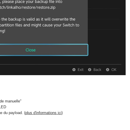
rde manuelle"
 LED
ge du payload. (
plus d'informations ici
)