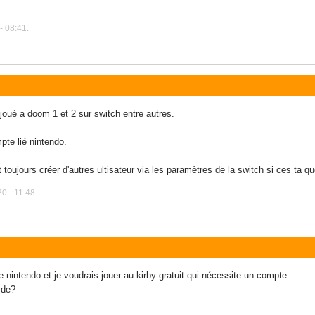
- 08:41.
oué a doom 1 et 2 sur switch entre autres.
te lié nintendo.
t toujours créer d'autres ultisateur via les paramètres de la switch si ces ta q
0 - 11:48.
 nintendo et je voudrais jouer au kirby gratuit qui nécessite un compte .
ide?