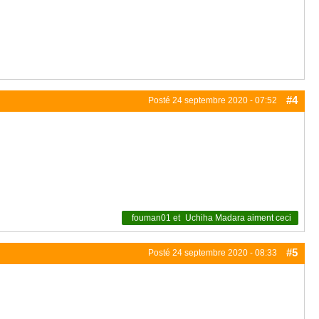
#4
Posté
24 septembre 2020 - 07:52
fouman01
et
Uchiha Madara
aiment ceci
#5
Posté
24 septembre 2020 - 08:33