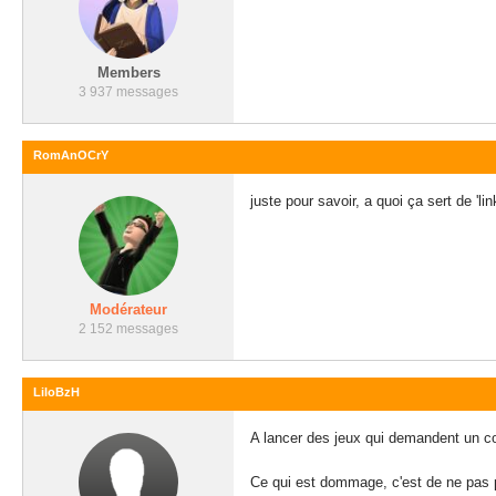
Members
3 937 messages
RomAnOCrY
juste pour savoir, a quoi ça sert de 'l
Modérateur
2 152 messages
LiloBzH
A lancer des jeux qui demandent un 
Ce qui est dommage, c'est de ne pas p