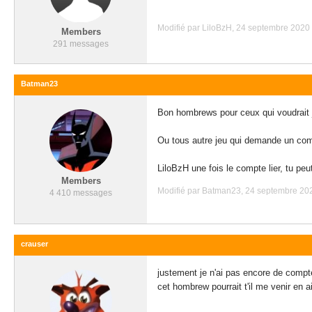
Modifié par LiloBzH, 24 septembre 2020 
Members
291 messages
Batman23
Bon hombrews pour ceux qui voudrait j
Ou tous autre jeu qui demande un comp
LiloBzH une fois le compte lier, tu peu
Members
Modifié par Batman23, 24 septembre 202
4 410 messages
crauser
justement je n'ai pas encore de compte
cet hombrew pourrait t'il me venir en a