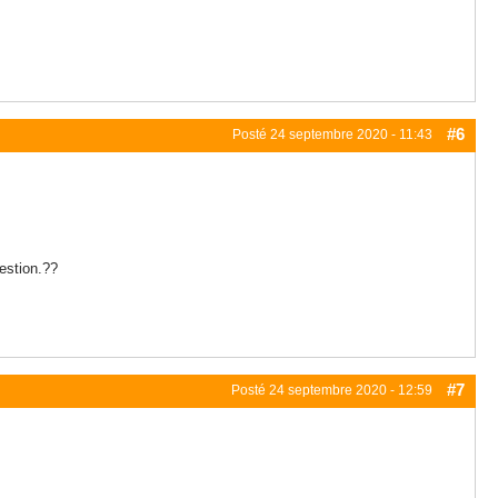
#6
Posté
24 septembre 2020 - 11:43
uestion.??
#7
Posté
24 septembre 2020 - 12:59