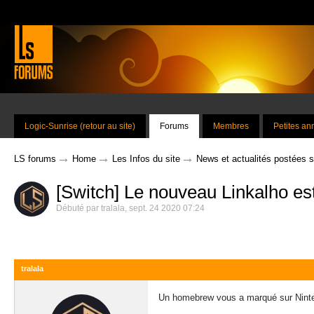
Logic-Sunrise (retour au site)
Forums
Membres
Petites a
→
→
→
LS forums
Home
Les Infos du site
News et actualités postées 
[Switch] Le nouveau Linkalho est
Débuté par
tralala
,
sept. 24 2020 07:24
tralala
Un homebrew vous a marqué sur Nintend