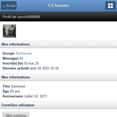
LS forums
← Accueil
Profil de xenon998899
Mes informations
Groupe
Technicien
Messages
61
Inscrit(e) (le)
01-mai 15
Dernière activité
août 20 2022 16:16
Mes informations
Titre
Sunriseur
Âge
55 ans
Anniversaire
Juillet 10, 1971
Contrôles utilisateur
Mon contenu