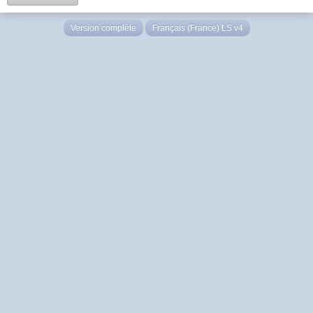
Version complète
Français (France) LS v4