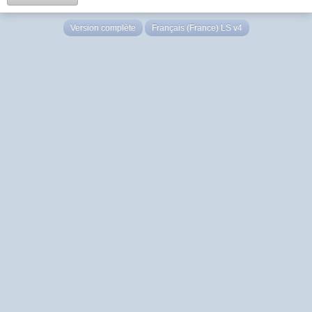
Version complète
Français (France) LS v4