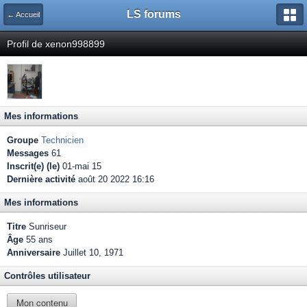
LS forums
← Accueil
Profil de xenon998899
Mes informations
Groupe
Technicien
Messages
61
Inscrit(e) (le)
01-mai 15
Dernière activité
août 20 2022 16:16
Mes informations
Titre
Sunriseur
Âge
55 ans
Anniversaire
Juillet 10, 1971
Contrôles utilisateur
Mon contenu