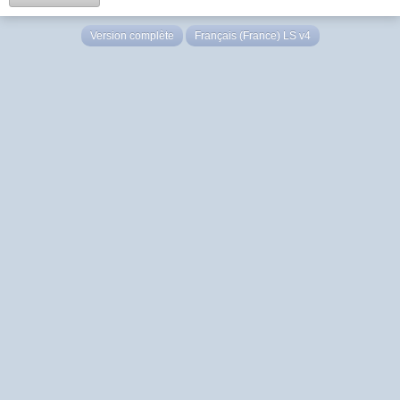
Version complète
Français (France) LS v4