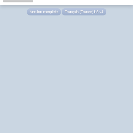
Version complète
Français (France) LS v4