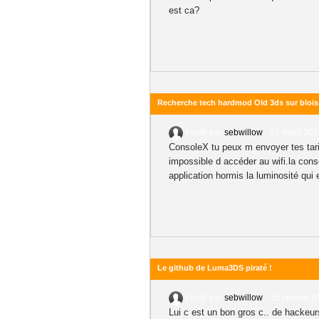
est ca?
Recherche tech hardmod Old 3ds sur blois
Posté par
sebwillow
-
22 mars 201
ConsoleX tu peux m envoyer tes tarif
impossible d accéder au wifi.la cons
application hormis la luminosité qui 
Le github de Luma3DS piraté !
Posté par
sebwillow
-
25 janvier 2
Lui c est un bon gros c.. de hackeurs 