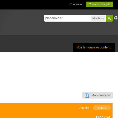
Connexion
Créer un compte
Membres
Voir le nouveau contenu
Mon contenu
Donné(s)
Reçu(s)
#1144368