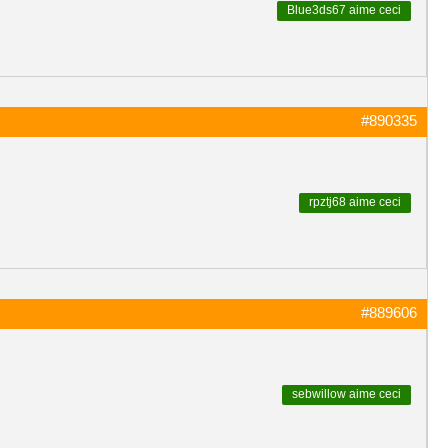
Blue3ds67
aime ceci
#890335
rpztj68
aime ceci
#889606
sebwillow
aime ceci