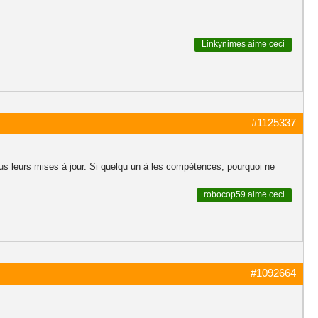
Linkynimes
aime ceci
#1125337
s leurs mises à jour. Si quelqu un à les compétences, pourquoi ne
robocop59
aime ceci
#1092664