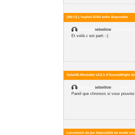
[Wii U] L'exploit IOSU enfin disponible
Posté par
sebwillow
-
23 octobre 2
Et voilà c est parti :-)
SafeA9LHInstaller v2.6.1 d'AuroraWright di
Posté par
sebwillow
-
17 octobre 2
Pareil que chronoss si vous pouviez 
Lancement de jeu impossible en mode s