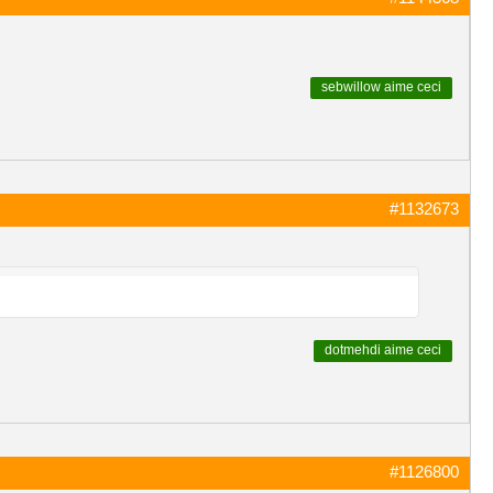
sebwillow
aime ceci
#1132673
dotmehdi
aime ceci
#1126800