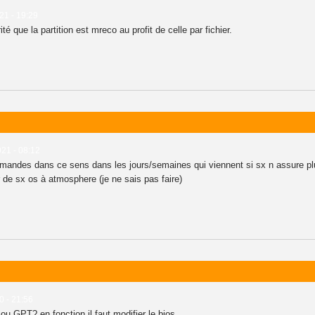
021 - 19:29
é que la partition est mreco au profit de celle par fichier.
021 - 08:12
andes dans ce sens dans les jours/semaines qui viennent si sx n assure plu
r de sx os à atmosphere (je ne sais pas faire)
0 - 21:56
u GPT? en fonction il faut modifier le bios