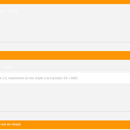
021 - 16:53
 - 18:58
our LS, notamment un tuto d'aide à la transition SX > AMS
 est en retard