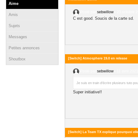
Aime
Posté par
sebwillow
-
23 octobre 2
Amis
C est good. Soucis de la carte sd.
Sujets
Messages
Petites annonces
[Switch] Atmosphere 19.0 en release
Shoutbox
Posté par
sebwillow
-
11 avril 2021
Je suis en train d'écrire plusieurs tuto p
Super initiative!!
[Switch] La Team TX explique pourquoi elle