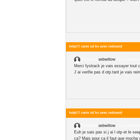
help!!! carte sd hs avec rednand
Posté par
sebwillow
-
13 septembr
Merci fystrack je vais essayer tout 
J ai verifie pas d otp.tant je vais rei
help!!! carte sd hs avec rednand
Posté par
sebwillow
-
11 septembr
Euh je sais pas si j ai l otp et le s
ca? Mais pour ca il faut que mocha so