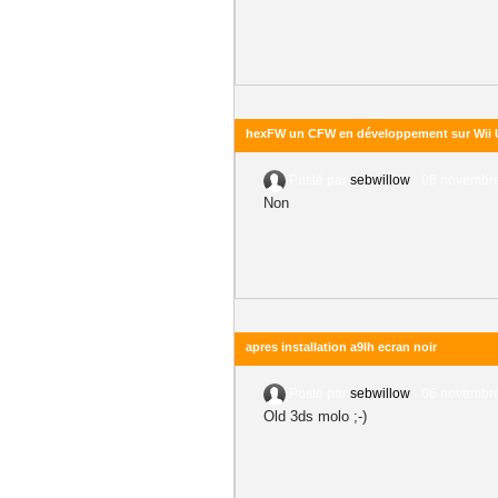
hexFW un CFW en développement sur Wii 
Posté par
sebwillow
-
08 novembre
Non
apres installation a9lh ecran noir
Posté par
sebwillow
-
06 novembre
Old 3ds molo ;-)