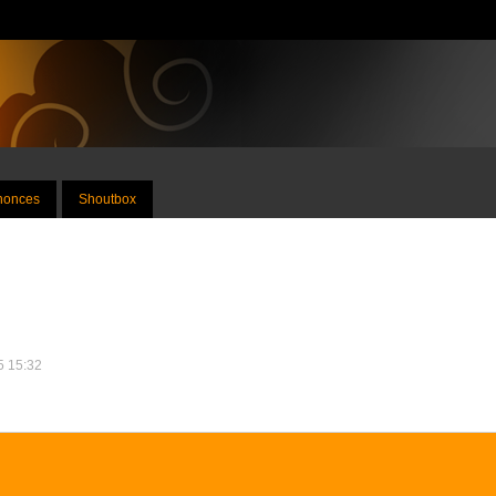
nnonces
Shoutbox
25 15:32