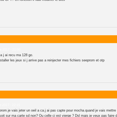
e 2017 - 21:00
ca j ai recu ma 128 go.
nstaller les jeux si j arrive pas a reinjecter mes fichiers seeprom et otp
e 2017 - 22:15
eeprom.je vais jeter un oeil a ca.j ai pas capte pour mocha.quand je vais mett
it sur ma carte sd non? Ou celle ci est vierge ? Dsl mais je veux pas faire de b