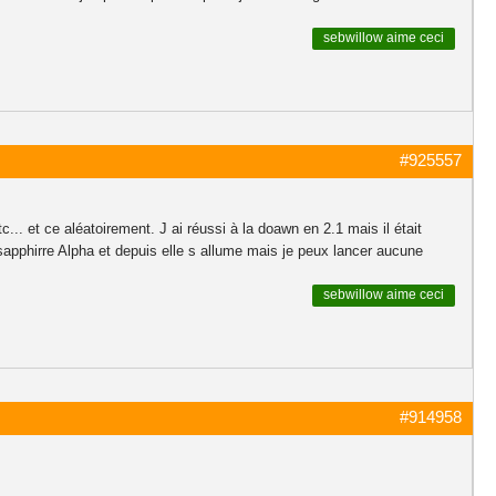
sebwillow
aime ceci
#925557
.. et ce aléatoirement. J ai réussi à la doawn en 2.1 mais il était
 sapphirre Alpha et depuis elle s allume mais je peux lancer aucune
sebwillow
aime ceci
#914958