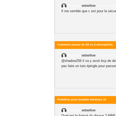
Posté par
sebwillow
-
04 février 2
Il me semble que c est pour la sécurit
Comment passer de SX os à atmosphère
Posté par
sebwillow
-
16 janvier 2
@shadow256 il va y avoir bcp de dem
pas faire un tuto épingle pour passe
Problème pour installer windows 10
Posté par
sebwillow
-
27 mars 202
Quel est le format du disque ? MBR o