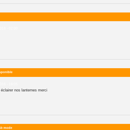
016 - 02:00
sponible
016 - 19:05
éclairer nos lanternes merci
msb mode