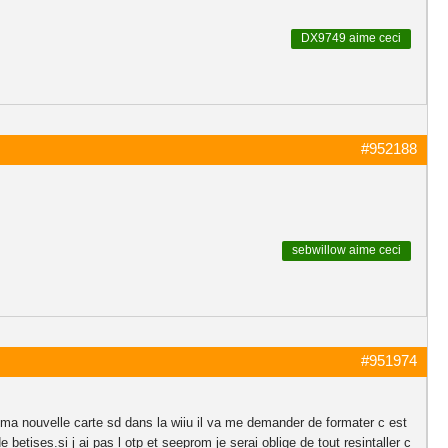
DX9749
aime ceci
#952188
sebwillow
aime ceci
#951974
re ma nouvelle carte sd dans la wiiu il va me demander de formater c est
etises.si j ai pas l otp et seeprom je serai oblige de tout resintaller c