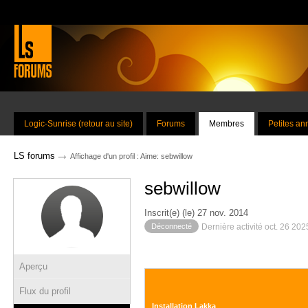
Logic-Sunrise (retour au site)
Forums
Membres
Petites a
→
LS forums
Affichage d'un profil : Aime: sebwillow
sebwillow
Inscrit(e) (le) 27 nov. 2014
Déconnecté
Dernière activité oct. 26 20
Aperçu
Flux du profil
Installation Lakka