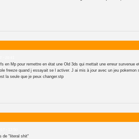
7 - 20:41
s en Mp pour remettre en état une Old 3ds qui mettait une erreur survenue etc.
ole freeze quand j essayait se l activer. J ai mis à jour avec un jeu pokemon
est la seule que je peux changer.stp
017 - 12:50
de "literal shit"