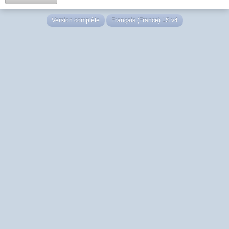
Version complète
Français (France) LS v4