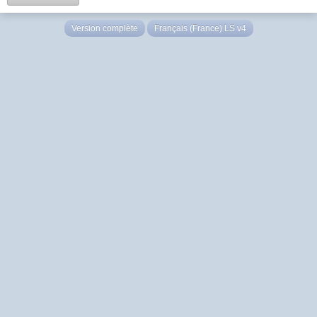
Version complète
Français (France) LS v4