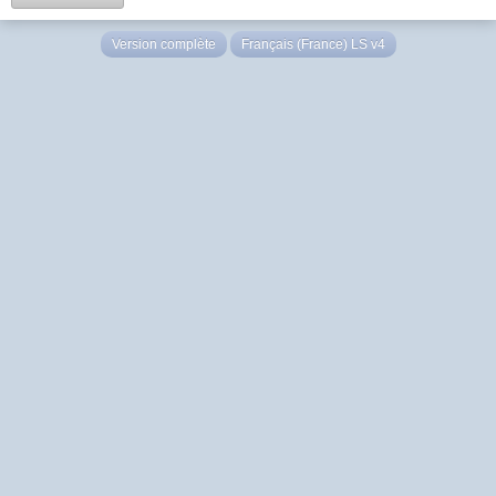
Version complète
Français (France) LS v4