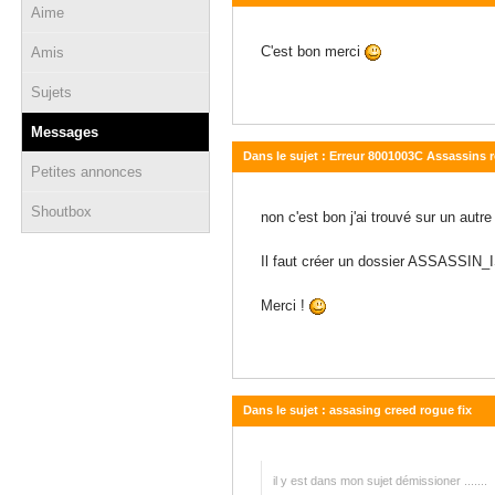
Aime
11 novembre 2014 - 19:26
C'est bon merci
Amis
Sujets
Messages
Dans le sujet : Erreur 8001003C Assassins r
Petites annonces
11 novembre 2014 - 19:25
Shoutbox
non c'est bon j'ai trouvé sur un autre
Il faut créer un dossier ASSASSIN_I
Merci !
Dans le sujet : assasing creed rogue fix
11 novembre 2014 - 17:07
il y est dans mon sujet démissioner .......