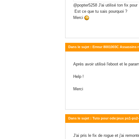
@popter5258 J'ai utilisé ton fix pour 
Est ce que tu sais pourquoi ?
Merci
Dans le sujet : Erreur 8001003C Assassins r
11 novembre 2014 - 17:03
Après avoir utilisé l'eboot et le param
Help !
Merci
Dans le sujet : Tuto pour ode:jeux ps1-ps2-p
11 novembre 2014 - 16:57
J'ai pris le fix de rogue et j'ai remo