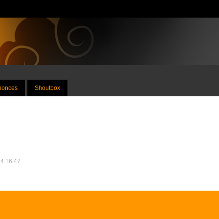
nnonces
Shoutbox
14 16:47