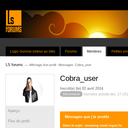
Logic-Sunrise (retour au site)
Forums
Membres
Petites a
→
LS forums
Affichage d'un profil : Messages: Cobra_user
Cobra_user
Inscrit(e) (le) 02 avril 2014
Déconnecté
Dernière activité déc. 27 20
Aperçu
Messages que j'ai postés
Flux du profil
Dans le sujet : assasing creed rogue fix