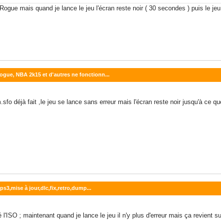
Rogue mais quand je lance le jeu l'écran reste noir ( 30 secondes ) puis le jeu 
ogue, NBA 2k15 et d'autres ne fonctionn...
.sfo déjà fait ,le jeu se lance sans erreur mais l'écran reste noir jusqu'à ce que
s3,mise à jour,dlc,fix,retro,dump...
nté l'ISO ; maintenant quand je lance le jeu il n'y plus d'erreur mais ça revient