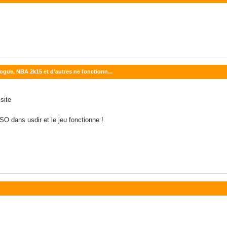
ogue, NBA 2k15 et d'autres ne fonctionn...
 site
SO dans usdir et le jeu fonctionne !