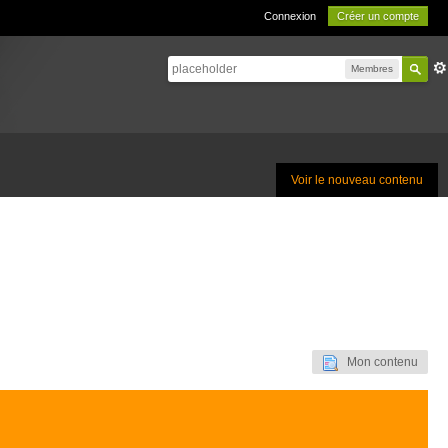
Connexion
Créer un compte
Membres
Voir le nouveau contenu
Mon contenu