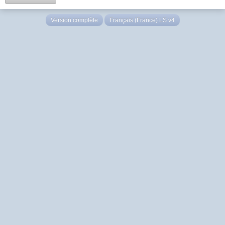
Version complète
Français (France) LS v4