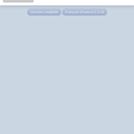
Version complète
Français (France) LS v4