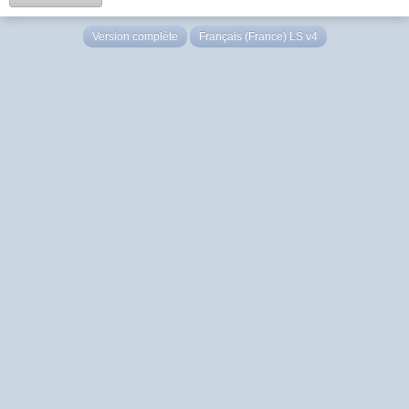
Version complète
Français (France) LS v4