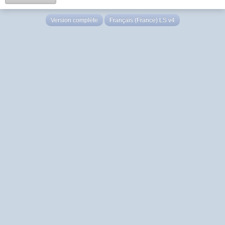
Version complète
Français (France) LS v4